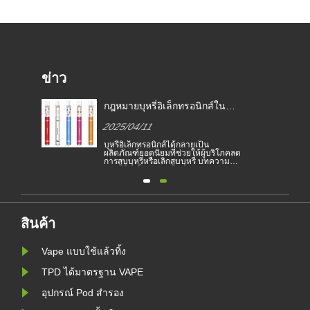
ข่าว
กฎหมายบุหรี่อิเล็กทรอนิกส์ใน
ี่
ประเทศต่าง ๆ
2025/04/11
อง
บุหรี่อิเล็กทรอนิกส์ได้กลายเป็น
ย
ผลิตภัณฑ์ยอดนิยมที่ช่วยให้ผู้บริโภคลด
ะ
การสูบบุหรี่หรือเลิกสูบบุหรี่ บทความนี้
ติน
แสดงให้เห็นถึงกฎหมายและข้อบังคับ
ย
ของบุหรี่อิเล็กทรอนิกส์ตามประเทศ
ต่างๆ นอกจากนี้ยังมีบางประเทศและ
สิ่ง
พื้นที่ที่ห้ามผลิตภัณฑ์สูบไอ
ัง
สินค้า
Vape แบบใช้แล้วทิ้ง
TPD ได้มาตรฐาน VAPE
อุปกรณ์ Pod สำรอง