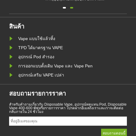
ติน
แสดงให้เห็นถึงกฎหมายและข้อบังคับ
ย
ของบุหรี่อิเล็กทรอนิกส์ตามประเทศ
ต่างๆ นอกจากนี้ยังมีบางประเทศและ
สิ่ง
พื้นที่ที่ห้ามผลิตภัณฑ์สูบไอ
ัง
สินค้า
Vape แบบใช้แล้วทิ้ง
TPD ได้มาตรฐาน VAPE
อุปกรณ์ Pod สำรอง
การออกแบบดั้งเดิม Vape และ Vape Pen
อุปกรณ์เสริม VAPE เปล่า
สอบถามรายการราคา
สำหรับคำถามเกี่ยวกับ Disposable Vape, อุปกรณ์ทดแทน Pod, Disposable
Vape 400-600 พัฟหรือรายการราคา โปรดฝากอีเมลถึงเราและเราจะติดต่อ
กลับภายใน 24 ชั่วโมง