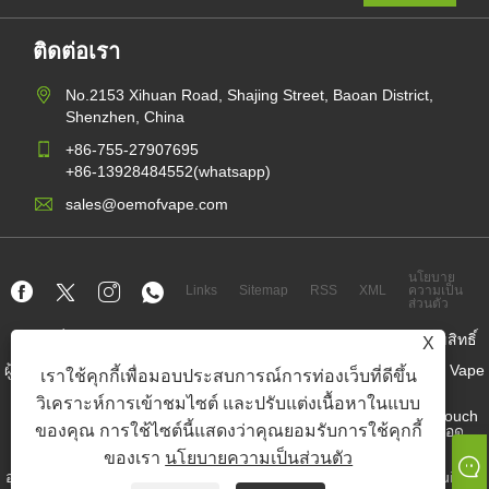
ติดต่อเรา
No.2153 Xihuan Road, Shajing Street, Baoan District,
Shenzhen, China
+86-755-27907695
+86-13928484552(whatsapp)
sales@oemofvape.com
นโยบาย
Links
Sitemap
RSS
XML
ความเป็น
ส่วนตัว
ลิขสิทธิ์© 2022 APLUS Precision Technology Co. , Ltd. สงวนลิขสิทธิ์
X
ผู้ผลิตคาร์ทริดจ์จีน, อุปกรณ์พ็อดทดแทน, vape ที่ใช้แล้วทิ้ง, โรงงาน Vape
เราใช้คุกกี้เพื่อมอบประสบการณ์การท่องเว็บที่ดีขึ้น
OEM, บุหรี่อิเล็กทรอนิกส์
วิเคราะห์การเข้าชมไซต์ และปรับแต่งเนื้อหาในแบบ
Nicotine Pouch Wholesaler, ผู้จำหน่ายกระเป๋านิโคติน, โรงงาน Pouch
ของคุณ การใช้ไซต์นี้แสดงว่าคุณยอมรับการใช้คุกกี้
Nicotine OEM, โรงงาน OEM SNUS, กระเป๋านิโคติน, อุปกรณ์พ็อด
prefilled
ของเรา
นโยบายความเป็นส่วนตัว
อุปกรณ์พ็อดแบบเติม, ระบบพ็อด, อุปกรณ์พ็อดปิด, ชุดเปิดพ็อด, e-liquid, e-