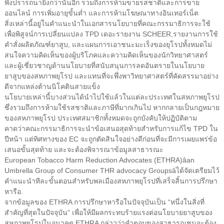
พึงปรารถนายิ่งกว่านั้นอีก รวมถึงการห้ามขายรสชาติและการขาย
ออนไลน์ การเพิ่มอายุขั้นต่ำ และการห้ามโฆษณาทางอินเทอร์เน็ต
สิ่งเหล่านี้อยู่ในคำแนะนำในเอกสารนโยบายที่คณะกรรมาธิการจะใช้
เพื่อพิสูจน์การเปลี่ยนแปลง TPD เดอะ
รายงาน SCHEER
,
รายงานการใช้
คำสั่งผลิตภัณฑ์ยาสูบ
, และ
แผนการเอาชนะมะเร็งของยุโรป
ทั้งหมดไม่
สนใจความคิดเห็นของผู้บริโภคและความคิดเห็นของนักวิทยาศาสตร์
และผู้เชี่ยวชาญด้านนโยบายที่สนับสนุนการลดอันตรายในนโยบาย
ยาสูบของสหภาพยุโรป และแทนที่จะพึ่งพาวิทยาศาสตร์ที่คัดสรรมาอย่าง
ดีจากแหล่งต้านนิโคตินสายแข็ง
นโยบายเหล่านี้บางส่วนได้นำไปใช้แล้วในแต่ละประเทศในสหภาพยุโรป
ซึ่งรวมถึงการห้ามใช้รสชาติและภาษีที่มากเกินไป หากกลายเป็นกฎหมาย
ของสหภาพยุโรป ประเทศสมาชิกทั้งหมดจะถูกบังคับให้ปฏิบัติตาม
คาดว่าคณะกรรมาธิการจะนำข้อเสนอสุดท้ายสำหรับการแก้ไข TPD ใน
ปีหน้า แต่ทิศทางของ EC จะถูกตัดสินใจอย่างดีก่อนที่จะมีการเผยแพร่ข้อ
เสนอขั้นสุดท้าย และจะต้องพิจารณาข้อมูลสาธารณะ
European Tobacco Harm Reduction Advocates (ETHRA)âan
Umbrella Group of Consumer THR advocacy Groupsâได้จัดเตรียมไว้
คำแนะนำทีละขั้นตอนสำหรับพลเมืองสหภาพยุโรปที่เสร็จสิ้นการปรึกษา
หารือ
.
จากข้อมูลของ ETHRA การปรึกษาหารือในปัจจุบันเป็น “หนึ่งในสิ่งที่
สำคัญที่สุดในปัจจุบัน” เพื่อให้มีผลกระทบร้ายแรงต่อนโยบายยาสูบของ
สหภาพยุโรปในอนาคต ETHRA กล่าวว่าคำตอบของสาธารณชนจะต้อง