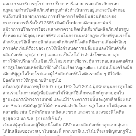
คณะกรรมาธิการยุโรป
การปรึกษาหารือสาธารณะ
เกี่ยวกับกรอบ
กฎหมายสำหรับผลิตภัณฑ์ยาสูบกำลังดำเนินการอยู่และจะรับคำตอบ
จนถึงวันที่ 16 พฤษภาคม การปรึกษาหารือซึ่งเป็นส่วนที่สองของ
กระบวนการที่เริ่มในปี 2565 เปิดตัวในปลายเดือนกุมภาพันธ์
แม้ว่าการปรึกษาหารือจะแสวงหาความคิดเห็นเกี่ยวกับผลิตภัณฑ์ยาสูบ
ทั้งหมด แต่ก็มีจุดมุ่งหมายที่ชัดเจนในการแนะนำกฎระเบียบที่รุนแรงขึ้น
สำหรับบุหรี่อิเล็กทรอนิกส์และผลิตภัณฑ์นิโคตินที่มีความเสี่ยงต่ำอื่นๆ
ความคิดเห็นที่ร้องขอจะถูกใช้เพื่อกำหนดการเปลี่ยนแปลงให้กับ
คำสั่ง
ผลิตภัณฑ์ยาสูบ
(ส.ป.ท.)
และอาจเป็นไปได้ว่า
คำสั่งโฆษณายาสูบ
.
การให้คำปรึกษานั้นเขียนขึ้นโดยเจตนาเพื่อกระตุ้นการตอบสนองต่อต้าน
การสูบไอ
ตามแหล่งที่มาที่อ้างถึงในเรื่อง Vejpkollen
. แต่มันเป็นเครื่องมือ
เดียวที่ผู้สูบไอในยุโรปและผู้ใช้ผลิตภัณฑ์นิโคตินรายอื่น ๆ มีไว้เพื่อ
ป้องกันการใช้กฎหมายห้ามสูบไอ
ครั้งล่าสุดที่สหภาพยุโรปปรับปรุง TPD ในปี 2014 ผู้สนับสนุนการสูบไอมี
ส่วนร่วมในการต่อสู้เพื่อป้องกันไม่ให้บุหรี่อิเล็กทรอนิกส์ถูกควบคุมใน
ฐานะอุปกรณ์ทางการแพทย์ และแม้ว่าชะตากรรมนั้นจะถูกหลีกเลี่ยง แต่
สมาชิกสภานิติบัญญัติก็ได้กำหนดข้อจำกัดในการสูบไอแบบไม่มีจุดหมาย
หลายข้อ เช่น ขีดจำกัดขนาดถังและขวด และความแรงของนิโคติน
สูงสุด 20 มก./มล. (2 เปอร์เซ็นต์)
เว้นแต่ผู้สูบไอและผู้ใช้ถุงนิโคติน CBD และผลิตภัณฑ์ยาสูบแบบอุ่นจะ
ได้ยินเสียงของพวกเขาในขณะนี้ พวกเขามีแนวโน้มที่จะเผชิญกับกฎที่ไม่