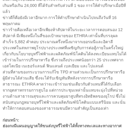
เกินหรือเกิน 24,000 ที่ได้รับสำหรับส่วนที่ 1 ของ การให้คำปรึกษาเมื่อปีที่
แล้ว
ข่าวดีก็คือยังมีเวลาอีกมาก การให้คำปรึกษาดำเนินไปจนถึงวันที่ 16
พฤษภาคม
ข่าวร้ายคือเหลือเวลาอีกเพียงห้าสัปดาห์ในระยะเวลาการตอบสนอง 12
สัปดาห์ มีเพียงหนึ่งในสี่ของเป้าหมายของ ETHRA เท่านั้นที่บรรลุผล
สำเร็จ 5,882 คำตอบ ประมาณครึ่งหนึ่งมาจากเยอรมนีและอิตาลี
ประเทศในสหภาพยุโรปบางประเทศที่เผชิญกับการต่อสู้ภายในครั้งใหญ่
เกี่ยวกับนโยบายบุหรี่ไฟฟ้าและผลิตภัณฑ์นิโคตินได้ลงทะเบียนแทบไม่ได้
เข้าร่วมในการปรึกษาหารือ ซึ่งรวมถึงประเทศน้อยกว่า 25 ประเทศจาก
เอสโตเนีย เนเธอร์แลนด์ ฟินแลนด์ เบลเยียม และโปแลนด์
ส่วนที่สามของกระบวนการแก้ไข TPD สามส่วนจะเป็นการปรึกษาหารือ
ผู้มีส่วนได้ส่วนเสีย ซึ่งจะได้รับเชิญทันทีหลังจากการปรึกษาหารือ
สาธารณะ ETHRA คาดว่าจะเข้าร่วมเช่นเดียวกับตัวแทนที่ได้รับเลือก
จากอุตสาหกรรมการสูบไอ แต่การประชุมเหล่านั้นแทบจะมุ่งไปที่หน่วย
งานด้านสาธารณสุขและการควบคุมยาสูบที่ทรงอิทธิพลของยุโรป ซึ่งไม่
สนับสนุนกฎหมายบุหรี่ไฟฟ้าและผลิตภัณฑ์นิโคตินแบบเสรีนิยม และนั่น
ทำให้การตอบสนองของสาธารณชนมีความสำคัญเป็นสองเท่า
ก่อนหน้า:
ฮ่องกงมีแผนอนุญาตให้ขนส่งบุหรี่ไฟฟ้าได้ทั้งทางทะเลและทางอากาศ