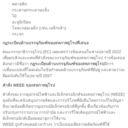
· พลาสติก
· กระดาษ/กระดาษแข็ง
· ไม้
· อะลูมิเนียม
· โลหะกลุ่มเหล็ก (เช่น เหล็กกล้า)
· กระจก
กฎระเบียบด้านบรรจุภัณฑ์ของสหภาพยุโรปที่เสนอ
คณะกรรมาธิการยุโรป (EC) เผยแพร่ร่างข้อเสนอในช่วงปลายปี 2022
เพื่อยกเลิกและแทนที่คำสั่งขยะบรรจุภัณฑ์ของสหภาพยุโรป ร่างข้อเสนอ
ดังกล่าวมีชื่อว่า
กฎระเบียบด้านบรรจุภัณฑ์ของสหภาพยุโรป
มีการ
เปลี่ยนแปลงที่โดดเด่นในข้อกำหนดด้านบรรจุภัณฑ์ที่มีอยู่ และคาดว่าจะ
มีผลบังคับใช้ในปลายปี 2567
คำสั่ง WEEE ของสหภาพยุโรป
คำสั่งขยะจากอุปกรณ์ไฟฟ้าและอิเล็กทรอนิกส์ของสหภาพยุโรป (WEEE)
มุ่งมั่นที่จะสนับสนุนการผลิตและการบริโภคที่ยั่งยืนโดยการแก้ไขปัญหา
สิ่งแวดล้อมที่เกิดจากอุปกรณ์อิเล็กทรอนิกส์ที่ถูกทิ้ง ซึ่งเกี่ยวข้องกับการ
ปรับปรุงการรวบรวม การบำบัด และการรีไซเคิลอุปกรณ์ไฟฟ้าและ
อิเล็กทรอนิกส์เมื่อหมดอายุการใช้งาน
WEEE ถูกกำหนดอย่างกว้างๆ ว่าเป็นของเสียจากผลิตภัณฑ์ที่ใช้