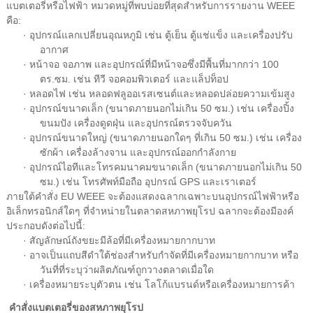
แบตเตอรี่หรือไฟฟ้า หมวดหมู่ที่พบบ่อยที่สุดสำหรับการรายงาน WEEE
คือ:
· อุปกรณ์แลกเปลี่ยนอุณหภูมิ เช่น ตู้เย็น ตู้แช่แข็ง และเครื่องปรับ
อากาศ
· หน้าจอ จอภาพ และอุปกรณ์ที่มีหน้าจอซึ่งมีพื้นที่มากกว่า 100
ตร.ซม. เช่น ทีวี จอคอมพิวเตอร์ และแล็ปท็อป
· หลอดไฟ เช่น หลอดฟลูออเรสเซนต์และหลอดปล่อยความเข้มสูง
· อุปกรณ์ขนาดเล็ก (ขนาดภายนอกไม่เกิน 50 ซม.) เช่น เครื่องปิ้ง
ขนมปัง เครื่องดูดฝุ่น และอุปกรณ์ตรวจจับควัน
· อุปกรณ์ขนาดใหญ่ (ขนาดภายนอกใดๆ ที่เกิน 50 ซม.) เช่น เครื่อง
ซักผ้า เครื่องล้างจาน และอุปกรณ์ออกกำลังกาย
· อุปกรณ์ไอทีและโทรคมนาคมขนาดเล็ก (ขนาดภายนอกไม่เกิน 50
ซม.) เช่น โทรศัพท์มือถือ อุปกรณ์ GPS และเราเตอร์
ภายใต้คำสั่ง EU WEEE จะต้องแสดงฉลากเฉพาะบนอุปกรณ์ไฟฟ้าหรือ
อิเล็กทรอนิกส์ใดๆ ที่จำหน่ายในตลาดสหภาพยุโรป ฉลากจะต้องมีองค์
ประกอบดังต่อไปนี้:
· สัญลักษณ์ถังขยะมีล้อที่มีเครื่องหมายกากบาท
· อาจเป็นแถบสีดำใต้ช่องสำหรับกำจัดที่มีเครื่องหมายกากบาท หรือ
วันที่ที่ระบุว่าผลิตภัณฑ์ถูกวางตลาดเมื่อใด
· เครื่องหมายระบุตัวตน เช่น โลโก้แบรนด์หรือเครื่องหมายการค้า
คำสั่งแบตเตอรี่ของสหภาพยุโรป