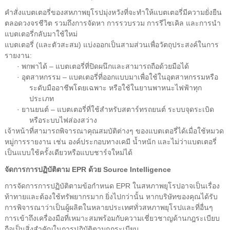
คำสั่งแบตเตอรี่ของสหภาพยุโรปมุ่งหวังที่จะทำให้แบตเตอรี่มีความยั่งยืน
ตลอดวงจรชีวิต รวมถึงการจัดหา การรวบรวม การรีไซเคิล และการนำ
แบตเตอรี่กลับมาใช้ใหม่
แบตเตอรี่ (และตัวสะสม) แบ่งออกเป็นสามส่วนเพื่อวัตถุประสงค์ในการ
รายงาน:
· พกพาได้ – แบตเตอรี่ที่ปิดผนึกและสามารถถือด้วยมือได้
· อุตสาหกรรม – แบตเตอรี่ที่ออกแบบมาเพื่อใช้ในอุตสาหกรรมหรือ
ระดับมืออาชีพโดยเฉพาะ หรือใช้ในยานพาหนะไฟฟ้าทุก
ประเภท
· ยานยนต์ – แบตเตอรี่ที่ใช้สำหรับสตาร์ทรถยนต์ ระบบจุดระเบิด
หรือระบบไฟส่องสว่าง
เจ้าหน้าที่สามารถพิจารณาคุณสมบัติต่างๆ ของแบตเตอรี่ได้เมื่อใช้หมวด
หมู่การรายงาน เช่น องค์ประกอบทางเคมี น้ำหนัก และไม่ว่าแบตเตอรี่
เป็นแบบใช้ครั้งเดียวหรือแบบชาร์จใหม่ได้
จัดการการปฏิบัติตาม EPR ด้วย Source Intelligence
การจัดการการปฏิบัติตามข้อกำหนด EPR ในสหภาพยุโรปอาจเป็นเรื่อง
ท้าทายและต้องใช้ทรัพยากรมาก ยิ่งไปกว่านั้น หากบริษัทของคุณได้รับ
การพิจารณาว่าเป็นผู้ผลิตในหลายประเทศทั่วสหภาพยุโรปและที่อื่นๆ
การเข้าถึงเครื่องมือที่เหมาะสมพร้อมกับความเชี่ยวชาญด้านกฎระเบียบ
ถือเป็นสิ่งสำคัญในการปฏิบัติตามกฎระเบียบ