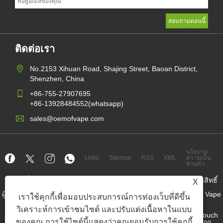
ติดต่อเรา
No.2153 Xihuan Road, Shajing Street, Baoan District,
Shenzhen, China
+86-755-27907695
+86-13928484552(whatsapp)
sales@oemofvape.com
นโยบาย
Links
Sitemap
RSS
XML
ความเป็น
ส่วนตัว
ลิขสิทธิ์© 2022 APLUS Precision Technology Co. , Ltd. สงวนลิขสิทธิ์
X
ผู้ผลิตคาร์ทริดจ์จีน, อุปกรณ์พ็อดทดแทน, vape ที่ใช้แล้วทิ้ง, โรงงาน Vape
เราใช้คุกกี้เพื่อมอบประสบการณ์การท่องเว็บที่ดีขึ้น
OEM, บุหรี่อิเล็กทรอนิกส์
วิเคราะห์การเข้าชมไซต์ และปรับแต่งเนื้อหาในแบบ
Nicotine Pouch Wholesaler, ผู้จำหน่ายกระเป๋านิโคติน, โรงงาน Pouch
ของคุณ การใช้ไซต์นี้แสดงว่าคุณยอมรับการใช้คุกกี้
Nicotine OEM, โรงงาน OEM SNUS, กระเป๋านิโคติน, อุปกรณ์พ็อด