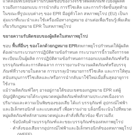
แวดล้อมที่เปลี่ยนความรับผิดชอบของวงจรชีวิตผลิตภัณฑ์ไปยังผู้ผลิต
รวมถึงการออกแบบ การนำกลับ การรีไซเคิล และการกำจัดขั้นสุดท้าย
ในขณะที่รูปแบบต่างๆ ของ EPR มีอยู่ทั่วโลก สหภาพยุโรป (EU) เป็นก
ลุ่มแรกที่แนะนำและใช้เครื่องมือทางกฎหมาย อ่านต่อเพื่อเรียนรู้เพิ่มเติม
เกี่ยวกับกฎหมาย EPR ในสหภาพยุโรป
ขยายความรับผิดชอบของผู้ผลิตในสหภาพยุโรป
ชอบ
พื้นที่อื่นๆ ของโลกด้วยกฎหมาย EPR
สหภาพยุโรปกำหนดให้ผู้ผลิต
ต้องผ่านกระบวนการปฏิบัติตามข้อกำหนด กระบวนการนี้รวมถึงการจด
ทะเบียนเป็นผู้ผลิต การปฏิบัติตามข้อกำหนดการออกแบบผลิตภัณฑ์หรือ
บรรจุภัณฑ์และการติดฉลาก การรายงานจำนวนผลิตภัณฑ์หรือบรรจุ
ภัณฑ์ที่วางขายในตลาด การบรรลุเป้าหมายการรีไซเคิล และการให้ทุน
สนับสนุนการรีไซเคิลและ/หรือการนำกลับมาใช้ใหม่เมื่อสิ้นสุดอายุการ
ใช้งาน
แม้ว่าผลิตภัณฑ์ใดๆ อาจอยู่ภายใต้ขอบเขตของกฎหมาย EPR แต่ผู้
บัญญัติกฎหมายได้ระบุหมวดหมู่ผลิตภัณฑ์หลักสามประเภทเนื่องจาก
ปริมาณและความเป็นพิษของของเสีย ได้แก่ บรรจุภัณฑ์ อุปกรณ์ไฟฟ้า
และอิเล็กทรอนิกส์ และแบตเตอรี่ เพื่อความง่าย บล็อกนี้จะเน้นไปที่หมวด
หมู่ผลิตภัณฑ์หลักสามหมวดหมู่และคำสั่งที่เกี่ยวข้อง ซึ่งรวมถึง:
· ข้อบังคับด้านบรรจุภัณฑ์และขยะบรรจุภัณฑ์ของสหภาพยุโรป
· คำสั่งของเสียจากอุปกรณ์ไฟฟ้าและอิเล็กทรอนิกส์ของสหภาพยุโรป
(WEEE)