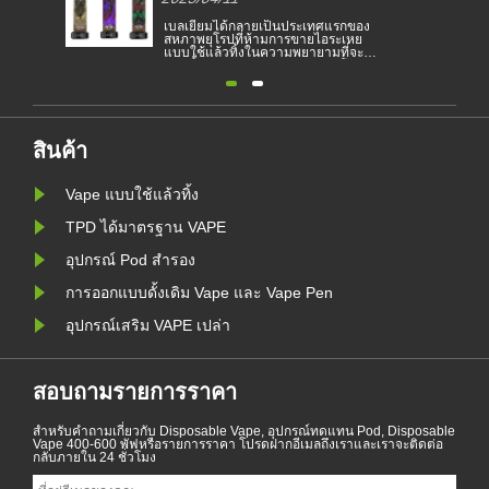
ส์ที่ใช้แล้วทิ้ง
กลายเป็นประเทศแรกของ
บุหรี่อิเล็กทรอนิกส์ได้กลายเป็น
ี่ห้ามการขายไอระเหย
ผลิตภัณฑ์ยอดนิยมที่ช่วยให้ผู้บริโภค
ิ้งในความพยายามที่จะ
การสูบบุหรี่หรือเลิกสูบบุหรี่ บทความนี
ุ่มสาวจากการติดนิโคติน
แสดงให้เห็นถึงกฎหมายและข้อบังคับ
องสิ่งแวดล้อม การขาย
ของบุหรี่อิเล็กทรอนิกส์ตามประเทศ
อนิกส์แบบใช้แล้วทิ้งถูก
ต่างๆ นอกจากนี้ยังมีบางประเทศและ
มเกี่ยวกับสุขภาพและสิ่ง
พื้นที่ที่ห้ามผลิตภัณฑ์สูบไอ
ต่วันที่ 1 มกราคม การ
่กลางแจ้งในมิลานมีผลบัง
สินค้า
Vape แบบใช้แล้วทิ้ง
TPD ได้มาตรฐาน VAPE
อุปกรณ์ Pod สำรอง
การออกแบบดั้งเดิม Vape และ Vape Pen
อุปกรณ์เสริม VAPE เปล่า
สอบถามรายการราคา
สำหรับคำถามเกี่ยวกับ Disposable Vape, อุปกรณ์ทดแทน Pod, Disposable
Vape 400-600 พัฟหรือรายการราคา โปรดฝากอีเมลถึงเราและเราจะติดต่อ
กลับภายใน 24 ชั่วโมง