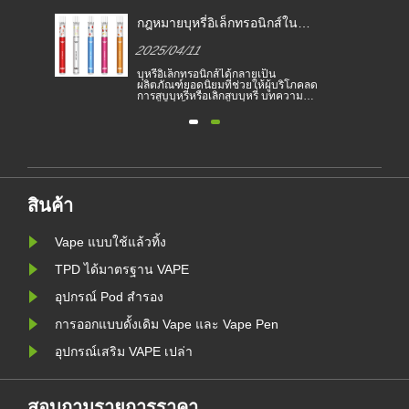
กฎหมายบุหรี่อิเล็กทรอนิกส์ใน
ี่
ประเทศต่าง ๆ
2025/04/11
อง
บุหรี่อิเล็กทรอนิกส์ได้กลายเป็น
ย
ผลิตภัณฑ์ยอดนิยมที่ช่วยให้ผู้บริโภคลด
ะ
การสูบบุหรี่หรือเลิกสูบบุหรี่ บทความนี้
ติน
แสดงให้เห็นถึงกฎหมายและข้อบังคับ
ย
ของบุหรี่อิเล็กทรอนิกส์ตามประเทศ
ต่างๆ นอกจากนี้ยังมีบางประเทศและ
สิ่ง
พื้นที่ที่ห้ามผลิตภัณฑ์สูบไอ
ัง
สินค้า
Vape แบบใช้แล้วทิ้ง
TPD ได้มาตรฐาน VAPE
อุปกรณ์ Pod สำรอง
การออกแบบดั้งเดิม Vape และ Vape Pen
อุปกรณ์เสริม VAPE เปล่า
สอบถามรายการราคา