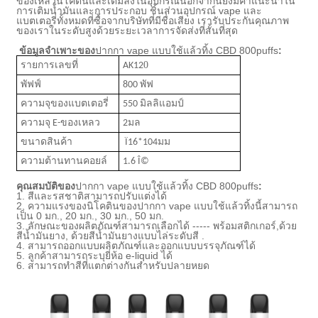
ของเหลวนิโคตินและเติมลงในอุปกรณ์
นอกจากนี้ยังมีคำแนะนำใน
การเติมน้ำมันและการประกอบ ชิ้นส่วนอุปกรณ์ vape และ
แบตเตอรี่ทั้งหมดที่ซื้อจากบริษัทที่มีชื่อเสียง เรารับประกันคุณภาพ
ของเราในระดับสูงด้วยระยะเวลาการจัดส่งที่สั้นที่สุด
ข้อมูลจำเพาะของ
ปากกา vape แบบใช้แล้วทิ้ง CBD 800puffs
:
0
รายการเลขที่
AK12
พัฟฟ์
800 พัฟ
ความจุของแบตเตอรี่
550 มิลลิแอมป์
ความจุ E-ของเหลว
2มล
ขนาดสินค้า
Ï16*104มม
ความต้านทานคอยล์
1.6 Î©
คุณสมบัติของ
ปากกา vape แบบใช้แล้วทิ้ง CBD 800puffs
:
1. สีและรสชาติสามารถปรับแต่งได้
2. ความแรงของนิโคตินของปากกา vape แบบใช้แล้วทิ้งนี้สามารถ
เป็น 0 มก., 20 มก., 30 มก., 50 มก.
3. ลักษณะของผลิตภัณฑ์สามารถเลือกได้ ----- พร้อมสติกเกอร์
,
ด้วย
สีน้ำมันยาง, ด้วยสีน้ำมันยางแบบไล่ระดับสี .
4. สามารถออกแบบผลิตภัณฑ์และออกแบบบรรจุภัณฑ์ได้
5. ลูกค้าสามารถระบุยี่ห้อ e-liquid ได้
6. สามารถทำสีที่แตกต่างกันสำหรับปลายหยด