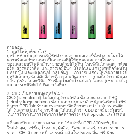
ถามตอบ:
1. บุหรี่ไฟฟ้าคืออะไร?
บุหรี่ไฟฟ้าเป็นอุปกรณ์ที่ใช้พลังงานจากแบตเตอรี่ซึ่งทำงานโดยให้
ความร้อนแก่ของเหลวเป็นละอองที่ผู้ใช้สูดดมและหายใจออก
ของเหลวบุหรี่ไฟฟ้ามักประกอบด้วยนิโคติน โพรพิลีนไกลคอล กลีเซ
อรีน สารแต่งกลิ่น และสารเคมีอื่นๆ นิโคตินเป็นสารเสพติดที่พบใน
บุหรี่ทั่วไปและผลิตภัณฑ์ยาสูบอื่นๆ การวิจัยแสดงให้เห็นว่าสเปรย์
บุหรี่อิเล็กทรอนิกส์มักมีสารที่อาจเป็นอันตราย รวมถึงสารเคมีแต่ง
กลิ่น (เช่น ไดอะซิทิล ซึ่งเชื่อมโยงกับโรคปอด) โลหะ (เช่น ตะกั่ว)
และสารเคมีที่ก่อให้เกิดมะเร็งอื่นๆ
2. CBD เป็นสารเสพติดหรือไม่?
CBD (cannabidiol) ไม่ถือเป็นสารเสพติด ซึ่งแตกต่างจาก THC
(tetrahydrocannabinol) ซึ่งเป็นสารประกอบอีกชนิดหนึ่งที่พบในพืช
กัญชา CBD ไม่สร้างผลกระทบทางจิตที่สามารถนำไปสู่การเสพติด
ได้ ในความเป็นจริง การศึกษาได้แนะนำว่า CBD อาจมีประโยชน์
ในการรักษาในการรักษาการติดสารต่างๆ เช่น opioids และโคเคน
แท็กยอดนิยม: ปากกา vape แบบใช้แล้วทิ้ง CBD 800puffs, จีน,
ใหม่ล่าสุด, แฟชั่น, โรงงาน, ผู้ผลิต, ซัพพลายเออร์, ราคา, รายการ
ราคา, CE, ตัวอย่างฟรี, แบรนด์, ผลิตในประเทศจีน, พรีเมี่ยม