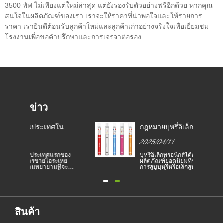
3500 พัฟ ไม่เพียงแต่ใหม่ล่าสุด แต่ยังรองรับตัวอย่างฟรีอีกด้วย หากคุณ
สนใจในผลิตภัณฑ์ของเรา เราจะให้ราคาที่น่าพอใจและให้รายการ
ราคา เรายินดีต้อนรับลูกค้าใหม่และลูกค้าเก่าอย่างจริงใจเพื่อเยี่ยมชม
โรงงานเพื่อขอคำปรึกษาและการเจรจาต่อรอง
ข่าว
กฎหมายบุหรี่อิเล็กทรอนิกส์ใน
เบลเยี
ี่
ประเทศต่าง ๆ
สหภาพยุ
2025/04/11
2025/0
อิเล็กทรอ
อง
บุหรี่อิเล็กทรอนิกส์ได้กลายเป็น
เบลเยียม
ย
ผลิตภัณฑ์ยอดนิยมที่ช่วยให้ผู้บริโภคลด
สหภาพยุโ
ะ
การสูบบุหรี่หรือเลิกสูบบุหรี่ บทความนี้
แบบใช้แล
ติน
แสดงให้เห็นถึงกฎหมายและข้อบังคับ
หยุดยั้ง
ย
ของบุหรี่อิเล็กทรอนิกส์ตามประเทศ
และเพื่อ
ต่างๆ นอกจากนี้ยังมีบางประเทศและ
บุหรี่อิเล
สิ่ง
พื้นที่ที่ห้ามผลิตภัณฑ์สูบไอ
แบนในเบล
แวดล้อมตั
ัง
ห้ามสูบบุ
ค......
สินค้า