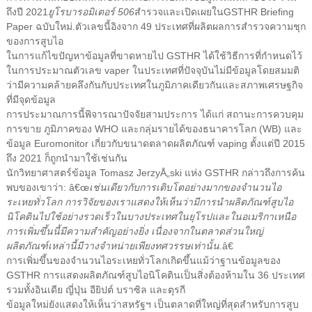
ถึงปี 2021
ยูโรบารอมิเตอร์ 506
สำรวจและเปิดเผยใน
GSTHR Briefing
Paper ฉบับใหม่
.
ตัวเลขนี้อิงจาก 49 ประเทศที่ผลิตผลการสำรวจความชุก
ของการสูบไอ
ในการแก้ไขปัญหาข้อมูลที่ขาดหายไป GSTHR ได้ใช้วิธีการที่กำหนดไว้
ในการประมาณตัวเลข vaper ในประเทศที่ปัจจุบันไม่มีข้อมูลโดยสมมติ
ว่ามีความคล้ายคลึงกันกับประเทศในภูมิภาคเดียวกันและสภาพเศรษฐกิจ
ที่มีจุดข้อมูล
การประมาณการนี้พิจารณาปัจจัยสามประการ ได้แก่ สถานะการควบคุม
การขาย ภูมิภาคของ WHO และกลุ่มรายได้ของธนาคารโลก (WB) และ
ข้อมูล Euromonitor เกี่ยวกับขนาดตลาดผลิตภัณฑ์ vaping ตั้งแต่ปี 2015
ถึง 2021 ก็ถูกนำมาใช้เช่นกัน
นักวิทยาศาสตร์ข้อมูล Tomasz JerzyÅ„ski แห่ง GSTHR กล่าวถึงการค้น
พบของเขาว่า: â€œ
เช่นเดียวกับการเติบโตอย่างมากของจำนวนไอ
ระเหยทั่วโลก การวิจัยของเราแสดงให้เห็นว่ามีการนำผลิตภัณฑ์สูบไอ
นิโคตินไปใช้อย่างรวดเร็วในบางประเทศในยุโรปและในอเมริกาเหนือ
การเพิ่มขึ้นนี้มีความสำคัญอย่างยิ่ง เนื่องจากในตลาดส่วนใหญ่
ผลิตภัณฑ์เหล่านี้มีวางจำหน่ายเพียงทศวรรษเท่านั้น
.â€
การเพิ่มขึ้นของจำนวนไอระเหยทั่วโลกเกิดขึ้นแม้ว่า
ฐานข้อมูลของ
GSTHR
การแสดงผลิตภัณฑ์สูบไอนิโคตินเป็นสิ่งต้องห้ามใน 36 ประเทศ
รวมทั้งอินเดีย ญี่ปุ่น อียิปต์ บราซิล และตุรกี
ข้อมูลใหม่ยังแสดงให้เห็นว่าสหรัฐฯ เป็นตลาดที่ใหญ่ที่สุดสำหรับการสูบ