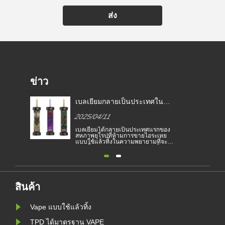
ส่ง
ข่าว
เบลเยียมกลายเป็นประเทศใน
สหภาพยุโรปแห่งแรกที่ห้ามบุหรี่
2025/04/11
อิเล็กทรอนิกส์ที่ใช้แล้วทิ้ง
เบลเยียมได้กลายเป็นประเทศแรกของ
สหภาพยุโรปที่ห้ามการขายไอระเหย
แบบใช้แล้วทิ้งในความพยายามที่จะ
หยุดยั้งคนหนุ่มสาวจากการติดนิโคติน
และเพื่อปกป้องสิ่งแวดล้อม การขาย
บุหรี่อิเล็กทรอนิกส์แบบใช้แล้วทิ้งถูก
แบนในเบลเยียมเกี่ยวกับสุขภาพและสิ่ง
แวดล้อมตั้งแต่วันที่ 1 มกราคม การ
ห้ามสูบบุหรี่กลางแจ้งในมิลานมีผลบัง
ค......
สินค้า
Vape แบบใช้แล้วทิ้ง
TPD ได้มาตรฐาน VAPE