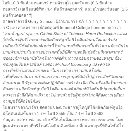
ไอที่ 10.3 พันล้านดอลลาร์ ตามด้วยยุโรปตะวันตก (6.6 พันล้าน
ดอลลาร์) เอเชียแปซิฟิก (4.4 พันล้านดอลลาร์) และยุโรปตะวันออก (1.6
พันล้านดอลลาร์)
ศาสตราจารย์ Gerry Stimson ผู้อำนวยการ KÃ า า า า า า า า า า า า
า C และศาสตราจารย์กิตติคุณที่ Imperial College London กล่าวว่า
"
จากข้อมูลล่าสุดจาก Global State of Tobacco Harm Reduction แสดง
ให้เห็นว่าผู้บริโภคพบว่าผลิตภัณฑ์สูบไอนิโคตินน่าสนใจและกำลัง
เปลี่ยนไปใช้ผลิตภัณฑ์เหล่านี้ในจำนวนที่เพิ่มมากขึ้นทั่วโลก แม้จะมีนโย
บายห้ามปรามในหลายประเทศที่ปฏิบัติตามจุดยืนต่อต้านวิทยาศาสตร์
ขององค์การอนามัยโลกในการต่อต้านการลดอันตรายของยาสูบ ต้อง
ขอบคุณเงินหลายพันล้านของ Michael Bloomberg และความ
กระตือรือร้นส่วนตัวของเขาในการทำสงครามกับนิโคติน
“เพื่อที่จะลดอันตรายร้ายแรงจากการสูบบุหรี่ที่นำไปสู่การเสียชีวิตแปด
ล้านคนทุกปี รัฐบาลจะต้องปฏิบัติอย่างจริงจัง เพื่อเป็นเครื่องมือในการลด
อันตราย ผลิตภัณฑ์สูบไอนิโคติน และผลิตภัณฑ์นิโคตินที่ปลอดภัยอื่นๆ
ควรจะเข้าถึงได้และมีราคาไม่แพงสำหรับผู้คนทั่วโลกที่ต้องการเปลี่ยน
จากบุหรี่ที่ติดไฟได้
.â€
ในสหราชอาณาจักร สัดส่วนของประชากรผู้ใหญ่ที่ใช้ผลิตภัณฑ์สูบไอ
นิโคตินเพิ่มขึ้นจาก 1.7% ในปี 2555 เป็น 7.1% ในปี 2562
ข้อมูลจากสหราชอาณาจักรชี้ให้เห็นถึงผลกระทบจากการทดแทน โดย
ผู้คนจำนวนมากที่บริโภคนิโคตินเลือกที่จะเปลี่ยนจากบุหรี่ที่ติดไฟได้ไป