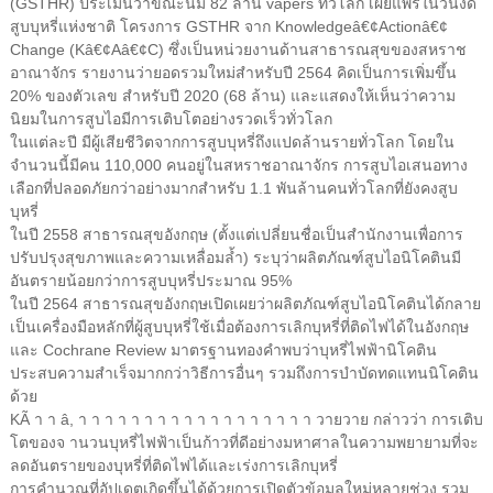
(GSTHR) ประเมินว่าขณะนี้มี 82 ล้าน vapers ทั่วโลก เผยแพร่ในวันงด
สูบบุหรี่แห่งชาติ โครงการ GSTHR จาก Knowledgeâ€¢Actionâ€¢
Change (Kâ€¢Aâ€¢C) ซึ่งเป็นหน่วยงานด้านสาธารณสุขของสหราช
อาณาจักร รายงานว่ายอดรวมใหม่สำหรับปี 2564 คิดเป็นการเพิ่มขึ้น
20% ของตัวเลข สำหรับปี 2020 (68 ล้าน) และแสดงให้เห็นว่าความ
นิยมในการสูบไอมีการเติบโตอย่างรวดเร็วทั่วโลก
ในแต่ละปี มีผู้เสียชีวิตจากการสูบบุหรี่ถึงแปดล้านรายทั่วโลก โดยใน
จำนวนนี้มีคน 110,000 คนอยู่ในสหราชอาณาจักร การสูบไอเสนอทาง
เลือกที่ปลอดภัยกว่าอย่างมากสำหรับ 1.1 พันล้านคนทั่วโลกที่ยังคงสูบ
บุหรี่
ในปี 2558 สาธารณสุขอังกฤษ (ตั้งแต่เปลี่ยนชื่อเป็นสำนักงานเพื่อการ
ปรับปรุงสุขภาพและความเหลื่อมล้ำ) ระบุว่าผลิตภัณฑ์สูบไอนิโคตินมี
อันตรายน้อยกว่าการสูบบุหรี่ประมาณ 95%
ในปี 2564 สาธารณสุขอังกฤษเปิดเผยว่าผลิตภัณฑ์สูบไอนิโคตินได้กลาย
เป็นเครื่องมือหลักที่ผู้สูบบุหรี่ใช้เมื่อต้องการเลิกบุหรี่ที่ติดไฟได้ในอังกฤษ
และ Cochrane Review มาตรฐานทองคำพบว่าบุหรี่ไฟฟ้านิโคติน
ประสบความสำเร็จมากกว่าวิธีการอื่นๆ รวมถึงการบำบัดทดแทนนิโคติน
ด้วย
KÃ า า â, า า า า า า า า า า า า า า า า า า วายวาย กล่าวว่า การเติบ
โตของจ านวนบุหรี่ไฟฟ้าเป็นก้าวที่ดีอย่างมหาศาลในความพยายามที่จะ
ลดอันตรายของบุหรี่ที่ติดไฟได้และเร่งการเลิกบุหรี่
การคำนวณที่อัปเดตเกิดขึ้นได้ด้วยการเปิดตัวข้อมูลใหม่หลายช่วง รวม