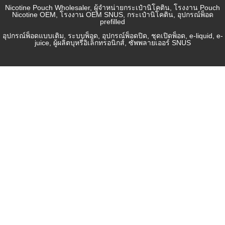
Nicotine Pouch Wholesaler, ผู้จำหน่ายกระเป๋านิโคติน, โรงงาน Pouch
Nicotine OEM, โรงงาน OEM SNUS, กระเป๋านิโคติน, อุปกรณ์พ็อด
prefilled
อุปกรณ์พ็อดแบบเติม, ระบบพ็อด, อุปกรณ์พ็อดปิด, ชุดเปิดพ็อด, e-liquid, e-
juice, ผู้ผลิตบุหรี่อิเล็กทรอนิกส์, ซัพพลายเออร์ SNUS