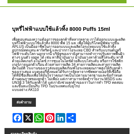
บุหรี่ไฟฟ้าแบบใช้แล้วทิ้ง 8000 Puffs 15ml
เพื่อตอบสนองความต้องการของลูกค้าที่หลากหลาย เราได้ออกแบบและผลิต
บุหรี่ไฟฟ้าแบบใช้แล้วทิ้ง 8000 พัฟ 15 มล. เพื่อให้ผู้บริโภคมีพัฟมากขึ้น
APLUS เป็นมืออาชีพในการออกแบบและผลิตไอระเหยแบบใช้แล้วทิ้ง
อุปกรณ์ทดแทน คาร์ทริดจ์ และปากกาไอระเหย CBD สำหรับแบรนด์บุหรี่
ไฟฟ้าระดับโลก นอกจากนี้ บริษัทของเรายังสามารถทำการปรับสภาพพื้นผิว
ต่างๆ บนตัว vape ได้ เช่น ทาสีน้ำมันยาง น้ำมันยางทาด้วยสีไล่ระดับ ทาสี
ด้วยแล็คเกอร์ อโนไดซ์ การชุบอโนไดซ์ด้วยสีแบบไล่ระดับ หรือการใช้สติก
เกอร์ภายนอกตัวเรือน ด้วยสายการผลิต 34 สายการผลิตและสายการผลิต
อัตโนมัติ โรงงานของเราส่งมอบผลิตภัณฑ์ไอระเหยคุณภาพสูงให้กับลูกค้า
ของเราเสมอ แบตเตอรี่ทั้งหมดได้รับการจัดหาจากซัพพลายเออร์ที่เชื่อถือ
ได้ที่มีชื่อเสียงเพื่อให้มั่นใจว่าคุณภาพเป็นไปตามมาตรฐานและข้อกำหนด
ด้านคุณภาพของลูกค้า ไม่เพียง แต่เราสามารถจัดทำรายงาน MSDS และ
UN38.3 ให้กับลูกค้าได้ แต่เรายังช่วยลูกค้าของเราในการทำ TPD ทดสอบ
และขึ้นทะเบียนกับ TPD ในประเทศแถบยุโรป
แบบอย่าง:AK110
ส่งคำถาม
Facebook
X
WhatsApp
Pinterest
LinkedIn
Share