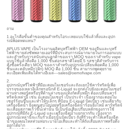
ถาม
1.
อะไรคือขั้นต่ำของคุณสำหรับไอระเหยแบบใช้แล้วทิ้งและอุปก
รณ์พ็อดทดแทน?
APLUS VAPE เป็นโรงงานผลิตบุหรี่ไฟฟ้า OEM ของจีนและบุหรี่
ไฟฟ้า
ขายส่ง
ซัพพลายเออร์ที่มีประสบการณ์มากมายในการออกแบบ
และ
สำหรับการสนับสนุนลูกค้าของเรา MOQ ของเราสำหรับ vape
แบบใช้แล้วทิ้งคือ 1,000 ชิ้นต่อรสชาติโดยมี 5 รสชาติสำหรับการ
สั่งซื้อครั้งเดียว MOQ ของเราสำหรับอุปกรณ์เปลี่ยนพ็อดคือ 1,000
ชิ้นและตลับหมึก
’
(ฝัก) MOQ คือ 1,000 ชิ้น สามารถพูดคุยราย
ละเอียดเพิ่มเติมได้ทางอีเมล---sales@oemofvape.com
2.
อุปกรณ์บุหรี่ไฟฟ้าที่มีอะตอมไมเซอร์และถังแยกใช้คาร์ทริดจ์เพื่อ
บรรจุของเหลวอิเล็กทรอนิกส์ E-Liquid จะถูกส่งไปยังอะตอมไมเซอร์
ผ่านทางพอร์ตหรือรูที่ด้านล่างของแท็งก์ตลับหมึก ต้องเปลี่ยนคาร์
ทริดจ์เหล่านี้ เช่น อะตอมไมเซอร์ เป็นประจำ เนื่องจากอะตอมไม
เซอร์ร้อนขึ้นและทำให้รูเล็กๆ ที่ป้อน E-Liquid บิดเบี้ยว เช่นเดียวกับ
เครื่องฉีดน้ำ ยิ่งคุณสูบไอบ่อยหรือเครื่องฉีดน้ำร้อนยิ่งไหม้ คาร์ทริดจ์
จะเสื่อมสภาพเร็วขึ้นเท่านั้น นี่เป็นข้อเสียเปรียบหลักของการใช้
อุปกรณ์ที่มีถัง E-Liquid และเครื่องฉีดน้ำแยกจากกัน เนื่องจาก
อุปกรณ์เหล่านี้จะเริ่มรั่วเมื่อรูนั้นบิดเบี้ยว ถังที่รั่วจะทำให้เครื่องฉีด
น้ำของคุณไหลท่วมท่อระบายไอเสียและทำให้ถังเสื่อมสภาพหรือดึง
ออกได้ยาก