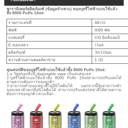
รายละเอียดสินค้า
พารามิเตอร์ผลิตภัณฑ์ (ข้อมูลจำเพาะ) ของ
บุหรี่ไฟฟ้าแบบใช้แล้ว
ทิ้ง 8000 Puffs 15ml
:
รายการเลขที่
AK
110
พัฟฟ์
00 พัฟ
80
แบตเตอรี่
0 มิลลิแอมป์
65
E-ของเหลว
มล
15
ผลิตภัณฑ์
มม
30x110
ความต้านทานคอยล์ตาข่าย
1.
Ω
2
คุณสมบัติของ
บุหรี่ไฟฟ้าแบบใช้แล้วทิ้ง 8000 Puffs 15ml
:
1.
e วัสดุของสิ่งนี้
disposable vape
เป็นสแตนเลส
2.
บุหรี่ไฟฟ้าแบบใช้แล้วทิ้ง 8000 Puffs 15ml
สามารถปรับแต่งได้
ตามความต้องการของลูกค้า
3.
สามารถทำของเหลวที่ไม่มีนิโคตินได้ นอกจากนี้ยังสามารถทำ
ของเหลวด้วยเกลือนิโคตินได้ สามารถปรับแต่งรสชาติได้ตามความ
ต้องการของลูกค้า
’
ทางเลือก