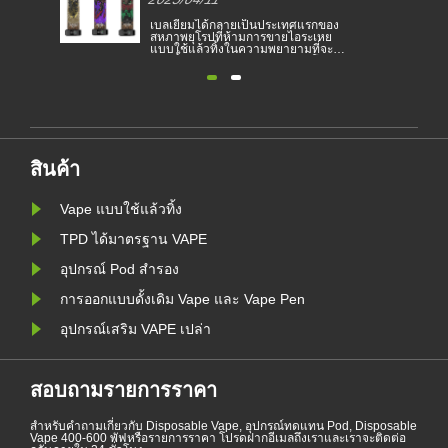
อิเล็กทรอ
อง
บุหรี่อิเล็กทรอนิกส์ได้กลายเป็น
เบลเยียม
ย
ผลิตภัณฑ์ยอดนิยมที่ช่วยให้ผู้บริโภคลด
สหภาพยุโ
ะ
การสูบบุหรี่หรือเลิกสูบบุหรี่ บทความนี้
แบบใช้แล
ติน
แสดงให้เห็นถึงกฎหมายและข้อบังคับ
หยุดยั้ง
ย
ของบุหรี่อิเล็กทรอนิกส์ตามประเทศ
และเพื่อ
ต่างๆ นอกจากนี้ยังมีบางประเทศและ
บุหรี่อิเล
สิ่ง
พื้นที่ที่ห้ามผลิตภัณฑ์สูบไอ
แบนในเบล
แวดล้อมตั
ัง
ห้ามสูบบุ
ค......
สินค้า
Vape แบบใช้แล้วทิ้ง
TPD ได้มาตรฐาน VAPE
อุปกรณ์ Pod สำรอง
การออกแบบดั้งเดิม Vape และ Vape Pen
อุปกรณ์เสริม VAPE เปล่า
สอบถามรายการราคา
สำหรับคำถามเกี่ยวกับ Disposable Vape, อุปกรณ์ทดแทน Pod, Disposable
Vape 400-600 พัฟหรือรายการราคา โปรดฝากอีเมลถึงเราและเราจะติดต่อ