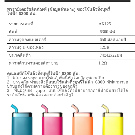
พารามิเตอร์ผลิตภัณฑ์ (ข้อมูลจำเพาะ) ของใช้แล้วทิ้ง
บุหรี่
ไฟฟ้า
63
00 พัฟ:
รายการเลขที่
AK12
5
พัฟฟ์
63
00 พัฟ
ความจุของแบตเตอรี่
65
0 มิลลิแอมป์
ความจุ E-ของเหลว
12
มล
ขนาดสินค้า
74
x
42
x
22
มม
ความต้านทานคอยล์ตาข่าย
1.
2
Ω
คุณสมบัติใช้แล้วทิ้ง
บุหรี่ไฟฟ้า
63
00 พัฟ:
1. วัสดุของ vape แบบใช้แล้วทิ้งนี้ทำโดย
วัสดุพลาสติก
.
2. บรรจุภัณฑ์ของสิ่งนี้
แบบใช้แล้วทิ้ง
บุหรี่ไฟฟ้า
63
00 พัฟ
สามารถ
ปรับแต่งได้ตามความต้องการของลูกค้า
3. พื้นผิวของ vape แบบใช้แล้วทิ้งนี้สามารถทาสีน้ำมันยางได้
ไล่
ระดับสีพร้อมพิมพ์ลวดลายด้วยรังสียูวี
.