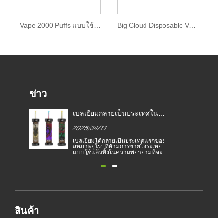
Vape 2000 Puffs แบบใช้แล้วทิ้งพร้อม Zenwi E-liquid
Big Cloud Disposable Vape 2000 พัฟ
ข่าว
เบลเยียมกลายเป็นประเทศใน
สหภาพยุโรปแห่งแรกที่ห้ามบุหรี่
2025/04/11
อิเล็กทรอนิกส์ที่ใช้แล้วทิ้ง
เบลเยียมได้กลายเป็นประเทศแรกของ
ภคลด
สหภาพยุโรปที่ห้ามการขายไอระเหย
นี้
แบบใช้แล้วทิ้งในความพยายามที่จะ
ับ
หยุดยั้งคนหนุ่มสาวจากการติดนิโคติน
และเพื่อปกป้องสิ่งแวดล้อม การขาย
ละ
บุหรี่อิเล็กทรอนิกส์แบบใช้แล้วทิ้งถูก
แบนในเบลเยียมเกี่ยวกับสุขภาพและสิ่ง
แวดล้อมตั้งแต่วันที่ 1 มกราคม การ
ห้ามสูบบุหรี่กลางแจ้งในมิลานมีผลบัง
ค......
สินค้า