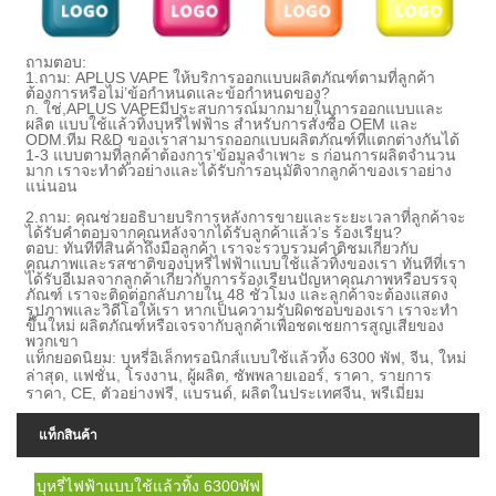
ถามตอบ:
1.
ถาม: APLUS VAPE ให้บริการออกแบบผลิตภัณฑ์ตามที่ลูกค้า
ต้องการหรือไม่
’
ข้อกำหนดและข้อกำหนดของ
?
ก. ใช่,
APLUS VAPE
มีประสบการณ์มากมายในการออกแบบและ
ผลิต
แบบใช้แล้วทิ้ง
บุหรี่ไฟฟ้า
s
สำหรับการสั่งซื้อ OEM และ
ODM
.
ทีม R&D ของเราสามารถออกแบบผลิตภัณฑ์ที่แตกต่างกันได้
1-3 แบบตามที่ลูกค้าต้องการ
’
ข้อมูลจำเพาะ s ก่อนการผลิตจำนวน
มาก เราจะทำตัวอย่างและได้รับการอนุมัติจากลูกค้าของเราอย่าง
แน่นอน
2.
ถาม: คุณช่วยอธิบายบริการหลังการขายและระยะเวลาที่ลูกค้าจะ
ได้รับคำตอบจากคุณหลังจากได้รับลูกค้าแล้ว
’
s ร้องเรียน?
ตอบ: ทันทีที่สินค้าถึงมือลูกค้า เราจะรวบรวมคำติชมเกี่ยวกับ
คุณภาพและรสชาติของบุหรี่ไฟฟ้าแบบใช้แล้วทิ้งของเรา ทันทีที่เรา
ได้รับอีเมลจากลูกค้าเกี่ยวกับการร้องเรียนปัญหาคุณภาพหรือบรรจุ
ภัณฑ์ เราจะติดต่อกลับภายใน 48 ชั่วโมง และลูกค้าจะต้องแสดง
รูปภาพและวิดีโอให้เรา หากเป็นความรับผิดชอบของเรา เราจะทำ
ขึ้นใหม่ ผลิตภัณฑ์หรือเจรจากับลูกค้าเพื่อชดเชยการสูญเสียของ
พวกเขา
แท็กยอดนิยม: บุหรี่อิเล็กทรอนิกส์แบบใช้แล้วทิ้ง 6300 พัฟ, จีน, ใหม่
ล่าสุด, แฟชั่น, โรงงาน, ผู้ผลิต, ซัพพลายเออร์, ราคา, รายการ
ราคา, CE, ตัวอย่างฟรี, แบรนด์, ผลิตในประเทศจีน, พรีเมี่ยม
แท็กสินค้า
บุหรี่ไฟฟ้าแบบใช้แล้วทิ้ง 6300พัฟ