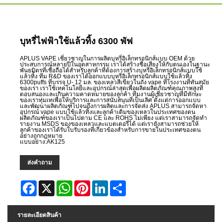
บุหรี่ไฟฟ้าใช้แล้วทิ้ง 6300 พัฟ
APLUS VAPE เชี่ยวชาญในการผลิตบุหรี่อิเล็กทรอนิกส์แบบ OEM ด้วย
ประสบการณ์หลายปีในอุตสาหกรรม เราได้สร้างชื่อเสียงให้กับตนเองในฐานะ
พันธมิตรที่เชื่อถือได้สำหรับลูกค้าที่ต้องการสร้างบุหรี่อิเล็กทรอนิกส์แบบใช้
แล้วทิ้ง ทีม R&D ของเราได้ออกแบบบุหรี่อิเล็กทรอนิกส์แบบใช้แล้วทิ้ง
6300puffs ที่บรรจุ U- 12 มล. ของเหลวสีเขียวในถัง vape ที่โรงงานที่ทันสมัย
ของเรา เราใช้เทคโนโลยีและอุปกรณ์ล่าสุดเพื่อผลิตผลิตภัณฑ์คุณภาพสูงที่
ตอบสนองและเกินความคาดหมายของลูกค้า ทีมงานผู้เชี่ยวชาญที่มีทักษะ
ของเราทุ่มเทเพื่อให้บริการและการสนับสนุนที่เป็นเลิศ ตั้งแต่การออกแบบ
และพัฒนาผลิตภัณฑ์ไปจนถึงการผลิตและการจัดส่ง APLUS สามารถจัดหา
อุปกรณ์ vape แบบใช้แล้วทิ้งและลูกค้าเติมของเหลวในประเทศของตน
ผลิตภัณฑ์ของเราเป็นไปตาม CE และ ROHS ไม่เพียง แต่เราสามารถจัดทำ
รายงาน MSDS ของของเหลวและแบตเตอรี่ได้ แต่เรายังสามารถช่วยให้
ลูกค้าของเราได้รับใบรับรองที่เกี่ยวข้องสำหรับการขายในประเทศของตน
อย่างถูกกฎหมาย
แบบอย่าง:AK125
ส่งคำถาม
Facebook
X
WhatsApp
Pinterest
LinkedIn
Share
รายละเอียดสินค้า