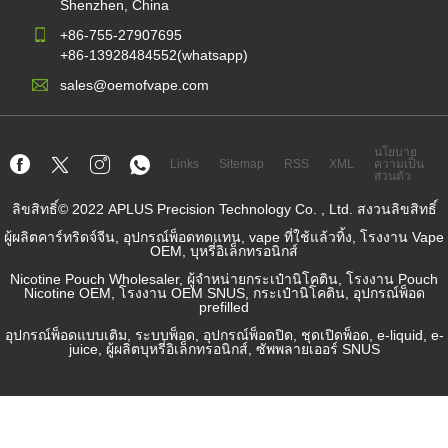
Shenzhen, China
+86-755-27907695
+86-13928484552(whatsapp)
sales@oemofvape.com
นโยบาย
Links
Sitemap
RSS
XML
ความเป็น
ส่วนตัว
ลิขสิทธิ์© 2022 APLUS Precision Technology Co. , Ltd. สงวนลิขสิทธิ์
ผู้ผลิตคาร์ทริดจ์จีน, อุปกรณ์พ็อดทดแทน, vape ที่ใช้แล้วทิ้ง, โรงงาน Vape
OEM, บุหรี่อิเล็กทรอนิกส์
Nicotine Pouch Wholesaler, ผู้จำหน่ายกระเป๋านิโคติน, โรงงาน Pouch
Nicotine OEM, โรงงาน OEM SNUS, กระเป๋านิโคติน, อุปกรณ์พ็อด
prefilled
อุปกรณ์พ็อดแบบเติม, ระบบพ็อด, อุปกรณ์พ็อดปิด, ชุดเปิดพ็อด, e-liquid, e-
juice, ผู้ผลิตบุหรี่อิเล็กทรอนิกส์, ซัพพลายเออร์ SNUS