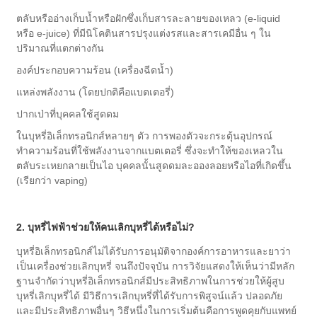
ตลับหรืออ่างเก็บน้ำหรือฝักซึ่งเก็บสารละลายของเหลว (e-liquid
หรือ e-juice) ที่มีนิโคตินสารปรุงแต่งรสและสารเคมีอื่น ๆ ใน
ปริมาณที่แตกต่างกัน
องค์ประกอบความร้อน (เครื่องฉีดน้ำ)
แหล่งพลังงาน (โดยปกติคือแบตเตอรี่)
ปากเป่าที่บุคคลใช้สูดดม
ในบุหรี่อิเล็กทรอนิกส์หลายๆ ตัว การพองตัวจะกระตุ้นอุปกรณ์
ทำความร้อนที่ใช้พลังงานจากแบตเตอรี่ ซึ่งจะทำให้ของเหลวใน
ตลับระเหยกลายเป็นไอ บุคคลนั้นสูดดมละอองลอยหรือไอที่เกิดขึ้น
(เรียกว่า vaping)
2. บุหรี่ไฟฟ้าช่วยให้คนเลิกบุหรี่ได้หรือไม่?
บุหรี่อิเล็กทรอนิกส์ไม่ได้รับการอนุมัติจากองค์การอาหารและยาว่า
เป็นเครื่องช่วยเลิกบุหรี่ จนถึงปัจจุบัน การวิจัยแสดงให้เห็นว่ามีหลัก
ฐานจำกัดว่าบุหรี่อิเล็กทรอนิกส์มีประสิทธิภาพในการช่วยให้ผู้สูบ
บุหรี่เลิกบุหรี่ได้ มีวิธีการเลิกบุหรี่ที่ได้รับการพิสูจน์แล้ว ปลอดภัย
และมีประสิทธิภาพอื่นๆ วิธีหนึ่งในการเริ่มต้นคือการพูดคุยกับแพทย์