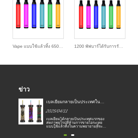
Vape แบบใช้แล้วทิ้ง 650mah 1200 Puffs
1200 พัฟบาร์ได้รับการรับรองจากอย. E-liquid
ข่าว
กฎหมายบุหรี่อิเล็กทรอนิกส์ใน
เบลเยี
ี่
ประเทศต่าง ๆ
สหภาพยุ
2025/04/11
2025/0
อิเล็กทรอ
อง
บุหรี่อิเล็กทรอนิกส์ได้กลายเป็น
เบลเยียม
ย
ผลิตภัณฑ์ยอดนิยมที่ช่วยให้ผู้บริโภคลด
สหภาพยุโ
ะ
การสูบบุหรี่หรือเลิกสูบบุหรี่ บทความนี้
แบบใช้แล
ติน
แสดงให้เห็นถึงกฎหมายและข้อบังคับ
หยุดยั้ง
ย
ของบุหรี่อิเล็กทรอนิกส์ตามประเทศ
และเพื่อ
ต่างๆ นอกจากนี้ยังมีบางประเทศและ
บุหรี่อิเล