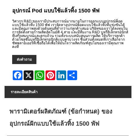
อุปกรณ์ Pod แบบใช้แล้วทิ้ง 1500 พัฟ
วิศวกร R&D ของเรามีประสบการณ์มากมายในการออกแบบอุปกรณ์พ็อด
แบบใช้แล้วทิ้ง 1500 พัฟ เราจัดหาอุปกรณ์พ็อดแบบใช้แล้วทิ้งที่แข่งขันได้
และมีคุณภาพสูงด้วยต้นทุนที่ต่ำกว่าแก่ลูกค้าเสมอ บริษัทของเราได้ลงทุนใน
การจัดตั้งสายการผลิตอัตโนมัติ 4 สาย และมีทีมงาน R&D บุหรี่อิเล็กทรอนิกส์
ที่เสร็จสมบูรณ์และครบถ้วน รวมทั้งระบบสนับสนุนการผลิต ให้บริการลูกค้า
ด้วยโซลูชั่นบุหรี่อิเล็กทรอนิกส์แบบครบวงจร ชิ้นส่วนทั้งหมดที่เราเลือกจาก
ซัพพลายเออร์ที่เชื่อถือได้เพื่อให้มั่นใจว่าผลิตภัณฑ์สูบไอของเรามีคุณภาพ
คงที่
ส่งคำถาม
Facebook
X
WhatsApp
Pinterest
LinkedIn
Share
รายละเอียดสินค้า
พารามิเตอร์ผลิตภัณฑ์ (ข้อกำหนด) ของ
อุปกรณ์ฝักแบบใช้แล้วทิ้ง 1500 พัฟ