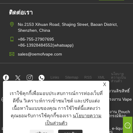
ติดต่อเรา
No.2153 Xihuan Road, Shajing Street, Baoan District,
Shenzhen, China
+86-755-27907695
+86-13928484552(whatsapp)
sales@oemofvape.com
นโยบาย
Links
Sitemap
RSS
XML
ความเป็น
ส่วนตัว
X
ลิขสิทธิ์© 2022 APLUS Precision Technology Co. , Ltd. สงวนลิขสิทธิ์
เราใช้คุกกี้เพื่อมอบประสบการณ์การท่องเว็บที่
ผู้ผลิตคาร์ทริดจ์จีน, อุปกรณ์พ็อดทดแทน, vape ที่ใช้แล้วทิ้ง, โรงงาน Vape
ดีขึ้น วิเคราะห์การเข้าชมไซต์ และปรับแต่ง
OEM, บุหรี่อิเล็กทรอนิกส์
เนื้อหาในแบบของคุณ การใช้ไซต์นี้แสดงว่า
Nicotine Pouch Wholesaler, ผู้จำหน่ายกระเป๋านิโคติน, โรงงาน Pouch
คุณยอมรับการใช้คุกกี้ของเรา
นโยบายความ
Nicotine OEM, โรงงาน OEM SNUS, กระเป๋านิโคติน, อุปกรณ์พ็อด
prefilled
เป็นส่วนตัว
อุปกรณ์พ็อดแบบเติม, ระบบพ็อด, อุปกรณ์พ็อดปิด, ชุดเปิดพ็อด, e-liquid, e-
juice, ผู้ผลิตบุหรี่อิเล็กทรอนิกส์, ซัพพลายเออร์ SNUS