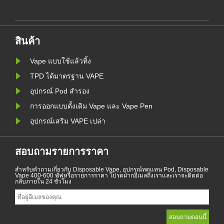
สิ่ง
พื้นที่ที่ห้ามผลิตภัณฑ์สูบไอ
แบนในเบล
แวดล้อมตั
ัง
ห้ามสูบบุ
ค......
สินค้า
Vape แบบใช้แล้วทิ้ง
TPD ได้มาตรฐาน VAPE
อุปกรณ์ Pod สำรอง
การออกแบบดั้งเดิม Vape และ Vape Pen
อุปกรณ์เสริม VAPE เปล่า
สอบถามรายการราคา
สำหรับคำถามเกี่ยวกับ Disposable Vape, อุปกรณ์ทดแทน Pod, Disposable
Vape 400-600 พัฟหรือรายการราคา โปรดฝากอีเมลถึงเราและเราจะติดต่อ
กลับภายใน 24 ชั่วโมง