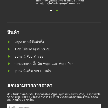
ย
ผลิตภัณฑ์ยอดนิยมที่ช่วยให้ผู้บริโภคลด
ะ
การสูบบุหรี่หรือเลิกสูบบุหรี่ บทความนี้
ติน
แสดงให้เห็นถึงกฎหมายและข้อบังคับ
ย
ของบุหรี่อิเล็กทรอนิกส์ตามประเทศ
ต่างๆ นอกจากนี้ยังมีบางประเทศและ
สิ่ง
พื้นที่ที่ห้ามผลิตภัณฑ์สูบไอ
ัง
สินค้า
Vape แบบใช้แล้วทิ้ง
TPD ได้มาตรฐาน VAPE
อุปกรณ์ Pod สำรอง
การออกแบบดั้งเดิม Vape และ Vape Pen
อุปกรณ์เสริม VAPE เปล่า
สอบถามรายการราคา
สำหรับคำถามเกี่ยวกับ Disposable Vape, อุปกรณ์ทดแทน Pod, Disposable
Vape 400-600 พัฟหรือรายการราคา โปรดฝากอีเมลถึงเราและเราจะติดต่อ
กลับภายใน 24 ชั่วโมง