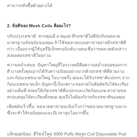
สามารถสั่งซื้อตัวอย่างได้
2. ข้อดีของ Mesh Coils คืออะไร?
ปรับปรุงรสชาติ: หากคุณมี e-liquid ที่รสชาติไม่ดีนักกับขดลวด
มาตรฐานปัจจุบันของคุณ ถ้าใช้ขดลวดแบบตาข่ายอาจมีรสชาติดี
กว่า เนื่องจากผู้ใช้บุหรี่อิเล็กทรอนิกส์บางคนเชื่อว่าขดลวดดังกล่าว
ส่งผลต่อรสชาติโดยรวม
ความสม่ำเสมอ: ปัญหาใหญ่ที่ไอระเหยมีคือความสม่ำเสมอของการ
ตี บางครั้งคุณอาจได้รับความนิยมอย่างมากด้วยรสชาติที่สวยงาม
และก้อนเมฆขนาดใหญ่ ในบางครั้ง คุณจะได้รับรสชาติแปลกๆ จาก
ก้อนเมฆขนาดเล็ก ปัญหานี้เป็นเพราะขดลวดไม่สัมผัสกับไส้ตะเกียง
อย่างเต็มที่ ส่งผลให้เกิดรสชาติที่แปลกและเกิดก้อนเมฆ ตาข่ายขด
ครอบคลุมไส้ตะเกียงทั้งหมด คุณจึงไม่ต้องกังวลกับรสชาติของคุณ
เพิ่มพลังเร็วขึ้น: ขดลวดตาข่ายจะยิงเร็วกว่าขดลวดมาตรฐานมาก
ซึ่งจะทำให้รอน้อยลงและมีเวลาสูบไอมากขึ้น
แท็กยอดนิยม: ดีไซน์ใหม่ 3000 Puffs Mesh Coil Disposable Pod