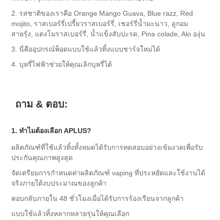
2. รสชาติของเราคือ Orange Mango Guava, Blue razz, Red
mojito, ราสเบอร์รี่เปรี้ยวราสเบอร์รี่, เชอร์รี่น้ำมะนาว, ลูกอม
สายรุ้ง, แตงโมราสเบอร์รี่, น้ำแข็งสับปะรด, Pina colade, Alo องุ่น
3. นี่คืออุปกรณ์พ็อดแบบใช้แล้วทิ้งแบบชาร์จใหม่ได้
4. บุหรี่ไฟฟ้าช่วยให้คุณเลิกบุหรี่ได้
ถาม & ตอบ:
1. ทำไมต้องเลือก APLUS?
ผลิตภัณฑ์ที่ใช้แล้วทิ้งทั้งหมดได้รับการทดสอบอย่างเข้มงวดเพื่อรับ
ประกันคุณภาพสูงสุด
จัดเตรียมการกำหนดค่าผลิตภัณฑ์ vaping ที่ประหยัดและใช้งานได้
จริงภายใต้งบประมาณของลูกค้า
ตอบกลับภายใน 48 ชั่วโมงเมื่อได้รับการร้องเรียนจากลูกค้า
แบบใช้แล้วทิ้งหลากหลายรุ่นให้คุณเลือก