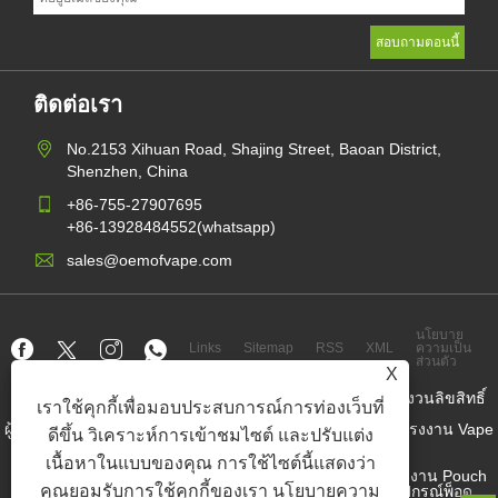
ติดต่อเรา
No.2153 Xihuan Road, Shajing Street, Baoan District,
Shenzhen, China
+86-755-27907695
+86-13928484552(whatsapp)
sales@oemofvape.com
นโยบาย
Links
Sitemap
RSS
XML
ความเป็น
ส่วนตัว
X
ลิขสิทธิ์© 2022 APLUS Precision Technology Co. , Ltd. สงวนลิขสิทธิ์
เราใช้คุกกี้เพื่อมอบประสบการณ์การท่องเว็บที่
ผู้ผลิตคาร์ทริดจ์จีน, อุปกรณ์พ็อดทดแทน, vape ที่ใช้แล้วทิ้ง, โรงงาน Vape
ดีขึ้น วิเคราะห์การเข้าชมไซต์ และปรับแต่ง
OEM, บุหรี่อิเล็กทรอนิกส์
เนื้อหาในแบบของคุณ การใช้ไซต์นี้แสดงว่า
Nicotine Pouch Wholesaler, ผู้จำหน่ายกระเป๋านิโคติน, โรงงาน Pouch
คุณยอมรับการใช้คุกกี้ของเรา
นโยบายความ
Nicotine OEM, โรงงาน OEM SNUS, กระเป๋านิโคติน, อุปกรณ์พ็อด