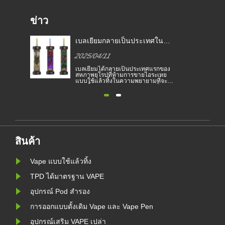
ข่าว
กฎหมายบุหรี่อิเล็กทรอนิกส์ใน
เบลเยี
ี่
ประเทศต่าง ๆ
สหภาพยุ
2025/04/11
2025/0
อิเล็กทรอ
อง
บุหรี่อิเล็กทรอนิกส์ได้กลายเป็น
เบลเยียม
ย
ผลิตภัณฑ์ยอดนิยมที่ช่วยให้ผู้บริโภคลด
สหภาพยุโ
ะ
การสูบบุหรี่หรือเลิกสูบบุหรี่ บทความนี้
แบบใช้แล
ติน
แสดงให้เห็นถึงกฎหมายและข้อบังคับ
หยุดยั้ง
ย
ของบุหรี่อิเล็กทรอนิกส์ตามประเทศ
และเพื่อ
ต่างๆ นอกจากนี้ยังมีบางประเทศและ
บุหรี่อิเล
สิ่ง
พื้นที่ที่ห้ามผลิตภัณฑ์สูบไอ
แบนในเบล
แวดล้อมตั
ัง
ห้ามสูบบุ
ค......
สินค้า
Vape แบบใช้แล้วทิ้ง
TPD ได้มาตรฐาน VAPE
อุปกรณ์ Pod สำรอง
การออกแบบดั้งเดิม Vape และ Vape Pen
อุปกรณ์เสริม VAPE เปล่า