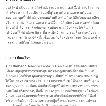
บุหรี่ไฟฟ้าเป็นอุปกรณ์ที่ใช้พลังงานจากแบตเตอรี่ซึ่งทำงานโดยการ
ทำให้ของเหลวร้อนเป็นละอองที่ผู้ใช้หายใจเข้าและหายใจออก
ของเหลวบุหรี่ไฟฟ้ามักประกอบด้วยนิโคติน โพรพิลีนไกลคอล กลีเซ
อรีน สารแต่งกลิ่นรส และสารเคมีอื่นๆ นิโคตินเป็นสารเสพติดที่พบ
ในบุหรี่ทั่วไปและผลิตภัณฑ์ยาสูบอื่นๆ การวิจัยแสดงให้เห็นว่าส
เปรย์บุหรี่ไฟฟ้ามักจะมีสารที่อาจเป็นอันตราย รวมทั้งสารเคมีปรุง
แต่งรส (เช่น ไดอะซิติลซึ่งเชื่อมโยงกับโรคปอด) โลหะ (เช่น ตะกั่ว)
และสารเคมีที่ก่อให้เกิดมะเร็งอื่นๆ
2. TPD คืออะไร?
TPD ย่อมาจาก Tobacco Products Directive แม้ว่าจะออกแบบมา
เพื่อควบคุมอุตสาหกรรมยาสูบ แต่ร่างกฎหมายก็เกี่ยวข้องกับบุหรี่
อิเล็กทรอนิกส์ด้วย คุณสามารถดูระเบียบข้อบังคับเฉพาะของ e-cig
ได้ในมาตรา 20 ของ TPD.TPD บทความที่ 20 ได้กลายเป็นพื้นฐาน
ของกฎหมายและข้อบังคับเกี่ยวกับบุหรี่ไฟฟ้าของสหราชอาณาจักร
ฉบับใหม่ บริษัทต่างๆ ที่แจ้ง MHRA (หน่วยงานกำกับดูแลผลิตภัณฑ์
ด้านยาและผลิตภัณฑ์เพื่อสุขภาพ) เกี่ยวกับผลิตภัณฑ์ที่มีอยู่ ได้แก่
ให้เวลาเพิ่มอีก 6 เดือนในการขายหุ้นทั้งหมดของพวกเขา แต่ช่วง
เวลาพิเศษนั้นจะสิ้นสุดในวันที่ 20 พฤษภาคม 2017