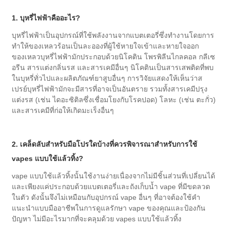
1. บุหรี่ไฟฟ้าคืออะไร?
บุหรี่ไฟฟ้าเป็นอุปกรณ์ที่ใช้พลังงานจากแบตเตอรี่ซึ่งทำงานโดยการ
ทำให้ของเหลวร้อนเป็นละอองที่ผู้ใช้หายใจเข้าและหายใจออก
ของเหลวบุหรี่ไฟฟ้ามักประกอบด้วยนิโคติน โพรพิลีนไกลคอล กลีเซ
อรีน สารแต่งกลิ่นรส และสารเคมีอื่นๆ นิโคตินเป็นสารเสพติดที่พบ
ในบุหรี่ทั่วไปและผลิตภัณฑ์ยาสูบอื่นๆ การวิจัยแสดงให้เห็นว่าส
เปรย์บุหรี่ไฟฟ้ามักจะมีสารที่อาจเป็นอันตราย รวมทั้งสารเคมีปรุง
แต่งรส (เช่น ไดอะซิติลซึ่งเชื่อมโยงกับโรคปอด) โลหะ (เช่น ตะกั่ว)
และสารเคมีที่ก่อให้เกิดมะเร็งอื่นๆ
2. เคล็ดลับสำหรับมือโปรใดบ้างที่ควรพิจารณาสำหรับการใช้
vapes แบบใช้แล้วทิ้ง?
vape แบบใช้แล้วทิ้งนั้นใช้งานง่ายเนื่องจากไม่มีชิ้นส่วนที่เปลี่ยนได้
และเพียงแค่ประกอบด้วยแบตเตอรี่และถังเก็บน้ำ vape ที่มีขดลวด
ในตัว ดังนั้นจึงไม่เหมือนกับอุปกรณ์ vape อื่นๆ ที่อาจต้องใช้คำ
แนะนำแบบมืออาชีพในการดูแลรักษา vape ของคุณและป้องกัน
ปัญหา ไม่มีอะไรมากที่จะคลุมด้วย vapes แบบใช้แล้วทิ้ง