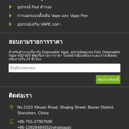
อุปกรณ์ Pod สำรอง
การออกแบบดั้งเดิม Vape และ Vape Pen
อุปกรณ์เสริม VAPE เปล่า
สอบถามรายการราคา
สำหรับคำถามเกี่ยวกับ Disposable Vape, อุปกรณ์ทดแทน Pod, Disposable
Vape 400-600 พัฟหรือรายการราคา โปรดฝากอีเมลถึงเราและเราจะติดต่อ
กลับภายใน 24 ชั่วโมง
ติดต่อเรา
No.2153 Xihuan Road, Shajing Street, Baoan District,
Shenzhen, China
+86-755-27907695
+86-13928484552(whatsapp)