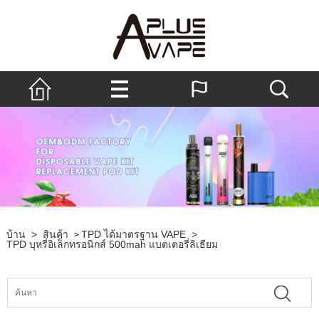
บ้าน
>
สินค้า
TPD ได้มาตรฐาน VAPE
>
>
TPD บุหรี่อิเล็กทรอนิกส์ 500mah แบตเตอรี่ลิเธียม