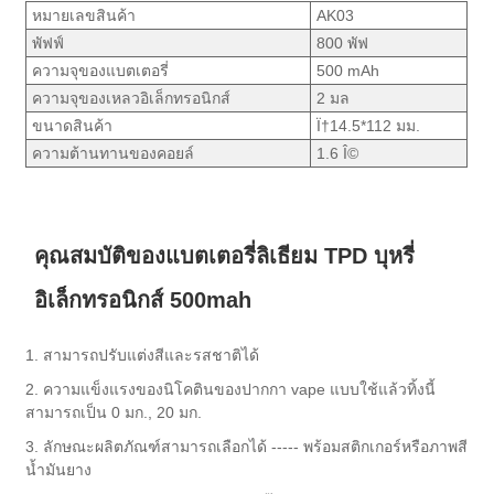
หมายเลขสินค้า
AK03
พัฟฟ์
800 พัฟ
ความจุของแบตเตอรี่
500 mAh
ความจุของเหลวอิเล็กทรอนิกส์
2 มล
ขนาดสินค้า
Ï†14.5*112 มม.
ความต้านทานของคอยล์
1.6 Î©
คุณสมบัติของแบตเตอรี่ลิเธียม TPD บุหรี่
อิเล็กทรอนิกส์ 500mah
1. สามารถปรับแต่งสีและรสชาติได้
2. ความแข็งแรงของนิโคตินของปากกา vape แบบใช้แล้วทิ้งนี้
สามารถเป็น 0 มก., 20 มก.
3. ลักษณะผลิตภัณฑ์สามารถเลือกได้ ----- พร้อมสติกเกอร์หรือภาพสี
น้ำมันยาง