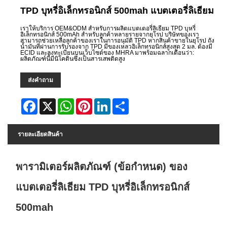
TPD บุหรี่อิเล็กทรอนิกส์ 500mah แบตเตอรี่ลิเธียม
เราให้บริการ OEM&ODM สำหรับการผลิตแบตเตอรี่ลิเธียม TPD บุหรี่
อิเล็กทรอนิกส์ 500mAh สำหรับลูกค้าหลายรายจากยุโรป บริษัทของเรา
สามารถช่วยเหลือลูกค้าของเราในการอนุมัติ TPD หากสินค้าขายในยุโรป ถัง
น้ำมันที่ผ่านการรับรองจาก TPD มีของเหลวอิเล็กทรอนิกส์สูงสุด 2 มล. ต้องมี
ECID และลงทะเบียนบนเว็บไซต์ของ MHRA มาพร้อมฉลากเตือนว่า:
ผลิตภัณฑ์นี้มีนิโคตินซึ่งเป็นสารเสพติดสูง
ส่งคำถาม
Facebook
X
WhatsApp
Pinterest
LinkedIn
Share
รายละเอียดสินค้า
พารามิเตอร์ผลิตภัณฑ์ (ข้อกำหนด) ของ
แบตเตอรี่ลิเธียม TPD บุหรี่อิเล็กทรอนิกส์
500mah