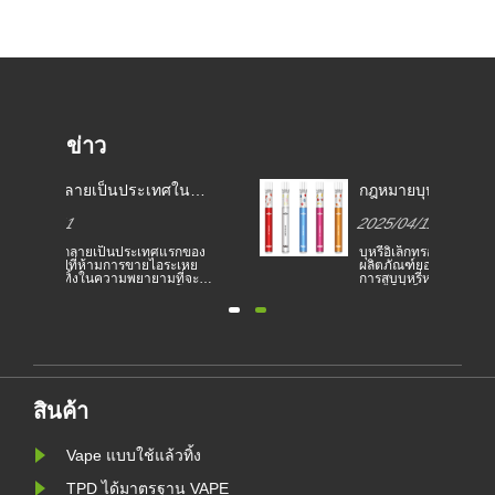
ข่าว
กฎหมายบุหรี่อิเล็กทรอนิกส์ใน
เบลเยี
ี่
ประเทศต่าง ๆ
สหภาพยุ
2025/04/11
2025/0
อิเล็กทรอ
อง
บุหรี่อิเล็กทรอนิกส์ได้กลายเป็น
เบลเยียม
ย
ผลิตภัณฑ์ยอดนิยมที่ช่วยให้ผู้บริโภคลด
สหภาพยุโ
ะ
การสูบบุหรี่หรือเลิกสูบบุหรี่ บทความนี้
แบบใช้แล
ติน
แสดงให้เห็นถึงกฎหมายและข้อบังคับ
หยุดยั้ง
ย
ของบุหรี่อิเล็กทรอนิกส์ตามประเทศ
และเพื่อ
ต่างๆ นอกจากนี้ยังมีบางประเทศและ
บุหรี่อิเล
สิ่ง
พื้นที่ที่ห้ามผลิตภัณฑ์สูบไอ
แบนในเบล
แวดล้อมตั
ัง
ห้ามสูบบุ
ค......
สินค้า
Vape แบบใช้แล้วทิ้ง
TPD ได้มาตรฐาน VAPE