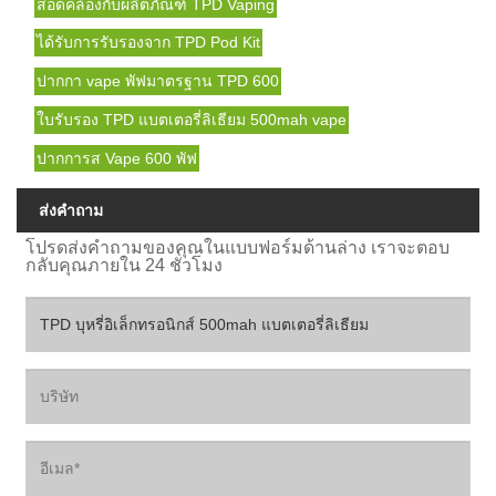
สอดคล้องกับผลิตภัณฑ์ TPD Vaping
ได้รับการรับรองจาก TPD Pod Kit
ปากกา vape พัฟมาตรฐาน TPD 600
ใบรับรอง TPD แบตเตอรี่ลิเธียม 500mah vape
ปากการส Vape 600 พัฟ
ส่งคำถาม
โปรดส่งคำถามของคุณในแบบฟอร์มด้านล่าง เราจะตอบ
กลับคุณภายใน 24 ชั่วโมง