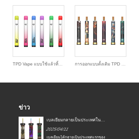
TPD Vape แบบใช้แล้วทิ้งพร้อมปลายหยดสี
การออกแบบดั้งเดิม TPD Standard Glowing Disposable Vape
ข่าว
กฎหมายบุหรี่อิเล็กทรอนิกส์ใน
เบลเยี
ี่
ประเทศต่าง ๆ
สหภาพยุ
2025/04/11
2025/0
อิเล็กทรอ
อง
บุหรี่อิเล็กทรอนิกส์ได้กลายเป็น
เบลเยียม