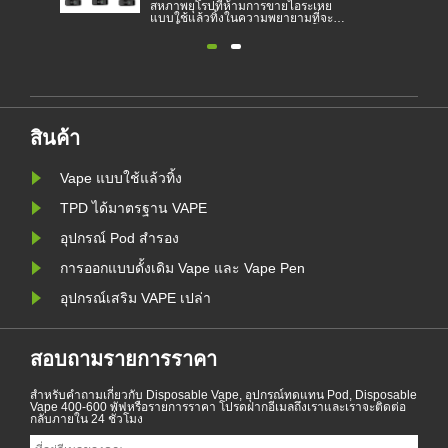
ย
ผลิตภัณฑ์ยอดนิยมที่ช่วยให้ผู้บริโภคลด
สหภาพยุโ
ะ
การสูบบุหรี่หรือเลิกสูบบุหรี่ บทความนี้
แบบใช้แล
ติน
แสดงให้เห็นถึงกฎหมายและข้อบังคับ
หยุดยั้ง
ย
ของบุหรี่อิเล็กทรอนิกส์ตามประเทศ
และเพื่อ
ต่างๆ นอกจากนี้ยังมีบางประเทศและ
บุหรี่อิเล
สิ่ง
พื้นที่ที่ห้ามผลิตภัณฑ์สูบไอ
แบนในเบล
แวดล้อมตั
ัง
ห้ามสูบบุ
ค......
สินค้า
Vape แบบใช้แล้วทิ้ง
TPD ได้มาตรฐาน VAPE
อุปกรณ์ Pod สำรอง
การออกแบบดั้งเดิม Vape และ Vape Pen
อุปกรณ์เสริม VAPE เปล่า
สอบถามรายการราคา
สำหรับคำถามเกี่ยวกับ Disposable Vape, อุปกรณ์ทดแทน Pod, Disposable
Vape 400-600 พัฟหรือรายการราคา โปรดฝากอีเมลถึงเราและเราจะติดต่อ
กลับภายใน 24 ชั่วโมง