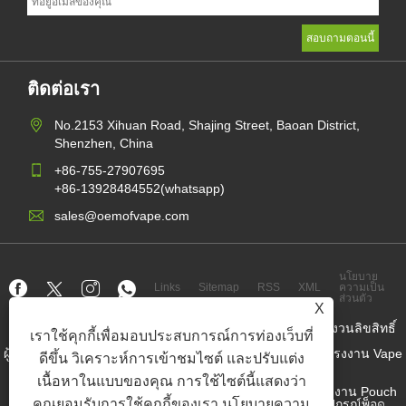
ติดต่อเรา
No.2153 Xihuan Road, Shajing Street, Baoan District,
Shenzhen, China
+86-755-27907695
+86-13928484552(whatsapp)
sales@oemofvape.com
นโยบาย
Links
Sitemap
RSS
XML
ความเป็น
ส่วนตัว
X
ลิขสิทธิ์© 2022 APLUS Precision Technology Co. , Ltd. สงวนลิขสิทธิ์
เราใช้คุกกี้เพื่อมอบประสบการณ์การท่องเว็บที่
ผู้ผลิตคาร์ทริดจ์จีน, อุปกรณ์พ็อดทดแทน, vape ที่ใช้แล้วทิ้ง, โรงงาน Vape
ดีขึ้น วิเคราะห์การเข้าชมไซต์ และปรับแต่ง
OEM, บุหรี่อิเล็กทรอนิกส์
เนื้อหาในแบบของคุณ การใช้ไซต์นี้แสดงว่า
Nicotine Pouch Wholesaler, ผู้จำหน่ายกระเป๋านิโคติน, โรงงาน Pouch
คุณยอมรับการใช้คุกกี้ของเรา
นโยบายความ
Nicotine OEM, โรงงาน OEM SNUS, กระเป๋านิโคติน, อุปกรณ์พ็อด