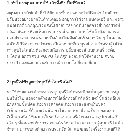
1. ทำไม vapes แบบใช้แล้วทิ้งจึงเป็นที่นิยม?
vapes แบบใช้แล้วทิ้งได้พัฒนาขึ้นอย่างมากในปีที่แล้ว โดยมีการ
ปรับปรุงอย่างมากในด้านคอยล์ อายุการใช้งานแบตเตอรี่ และฟอร์ม
แฟคเตอร์ หากคุณรวมสิ่งนี้เข้ากับรสชาติที่น่าอัศจรรย์บางอย่างที่
เสนอ มันง่ายที่จะเห็นการอุทธรณ์ vapes แบบใช้แล้วทิ้งสามารถ
มอบประสบการณ์ vape ที่คล้ายกับผลิตภัณฑ์ vape อื่น ๆ ในตลาด
แต่ในวิธีที่สะดวกกว่ามาก เป็นเกตเวย์ที่สมบูรณ์แบบสำหรับผู้ใช้ใน
การสูบไอโดยไม่ต้องกังวลกับการเปลี่ยนคอยล์ แบตเตอรี่ ระดับ
นิโคติน อัตราส่วน PG/VG ในที่สุด พวกมันก็ใช้งานง่าย สบาย
กระเป๋า และมอบประสบการณ์การสูบไอที่ยอดเยี่ยม
2.บุหรี่ไฟฟ้าถูกกว่าบุหรี่ทั่วไปหรือไม่?
ค่าใช้จ่ายล่วงหน้าของการสูบบุหรี่อิเล็กทรอนิกส์นั้นสูงกว่าการสูบ
บุหรี่ทั่วไป นอกจากตัวอุปกรณ์อิเล็กทรอนิกส์แล้ว ยังมีชิ้นส่วนอื่นๆ
อีกหลายชิ้นที่คุณต้องการหากคุณต้องการสะสมที่เก็บบุหรี่
อิเล็กทรอนิกส์ตั้งแต่เริ่มต้น ค่าใช้จ่ายเหล่านี้รวมถึง: ของเหลว
อิเล็กทรอนิกส์พิเศษ ปลั๊กชาร์จ แบตเตอรี่สำรอง และอุปกรณ์เสริ
มอื่นๆ ที่คุณอาจต้องการ อย่างไรก็ตาม ในระยะยาว ผู้สูบบุหรี่ไฟฟ้า
จำนวนมากจบลงด้วยการประหยัดเงิน แบตเตอรี่เครื่องระเหยที่ได้