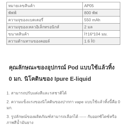
หมายเลขสินค้า
AP05
พัฟฟ์
800 พัฟ
ความจุของแบตเตอรี่
550 mAh
ความจุของเหลวอิเล็กทรอนิกส์
2 มล
ขนาดสินค้า
Ï†16*104 มม.
ความต้านทานของคอยล์
1.6 Î©
คุณลักษณะของอุปกรณ์ Pod แบบใช้แล้วทิ้ง
0 มก. นิโคตินของ Ipure E-liquid
1. สามารถปรับแต่งสีและรสชาติได้
2. ความแข็งแรงของนิโคตินของปากกา vape แบบใช้แล้วทิ้งนี้คือ 0
มก.
3. รูปลักษณ์ของผลิตภัณฑ์สามารถเลือกได้ ----- กับออกซิไดซ์หรือ
ภาพสีน้ำมันยาง