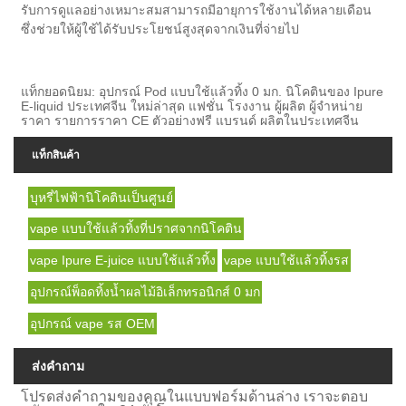
รับการดูแลอย่างเหมาะสมสามารถมีอายุการใช้งานได้หลายเดือน
ซึ่งช่วยให้ผู้ใช้ได้รับประโยชน์สูงสุดจากเงินที่จ่ายไป
แท็กยอดนิยม: อุปกรณ์ Pod แบบใช้แล้วทิ้ง 0 มก. นิโคตินของ Ipure
E-liquid ประเทศจีน ใหม่ล่าสุด แฟชั่น โรงงาน ผู้ผลิต ผู้จำหน่าย
ราคา รายการราคา CE ตัวอย่างฟรี แบรนด์ ผลิตในประเทศจีน
แท็กสินค้า
บุหรี่ไฟฟ้านิโคตินเป็นศูนย์
vape แบบใช้แล้วทิ้งที่ปราศจากนิโคติน
vape Ipure E-juice แบบใช้แล้วทิ้ง
vape แบบใช้แล้วทิ้งรส
อุปกรณ์พ็อดทิ้งน้ำผลไม้อิเล็กทรอนิกส์ 0 มก
อุปกรณ์ vape รส OEM
ส่งคำถาม
โปรดส่งคำถามของคุณในแบบฟอร์มด้านล่าง เราจะตอบ