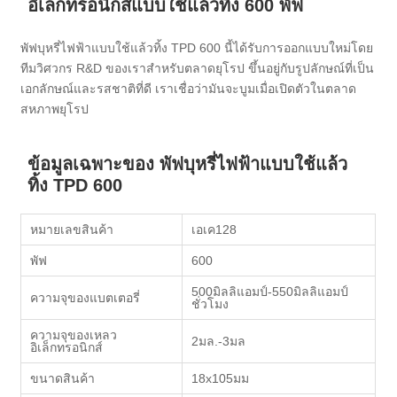
อิเล็กทรอนิกส์แบบใช้แล้วทิ้ง 600 พัฟ
พัฟบุหรี่ไฟฟ้าแบบใช้แล้วทิ้ง TPD 600 นี้ได้รับการออกแบบใหม่โดย
ทีมวิศวกร R&D ของเราสำหรับตลาดยุโรป ขึ้นอยู่กับรูปลักษณ์ที่เป็น
เอกลักษณ์และรสชาติที่ดี เราเชื่อว่ามันจะบูมเมื่อเปิดตัวในตลาด
สหภาพยุโรป
ข้อมูลเฉพาะของ พัฟบุหรี่ไฟฟ้าแบบใช้แล้ว
ทิ้ง TPD 600
หมายเลขสินค้า
เอเค128
พัฟ
600
500มิลลิแอมป์-550มิลลิแอมป์
ความจุของแบตเตอรี่
ชั่วโมง
ความจุของเหลว
2มล.-3มล
อิเล็กทรอนิกส์
ขนาดสินค้า
18x105มม