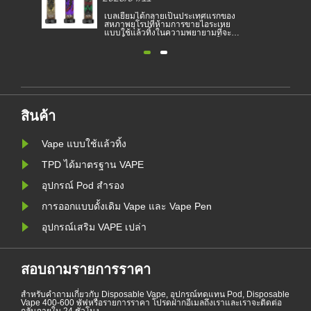
อิเล็กทรอ
อง
บุหรี่อิเล็กทรอนิกส์ได้กลายเป็น
เบลเยียม
ย
ผลิตภัณฑ์ยอดนิยมที่ช่วยให้ผู้บริโภคลด
สหภาพยุโ
ะ
การสูบบุหรี่หรือเลิกสูบบุหรี่ บทความนี้
แบบใช้แล
ติน
แสดงให้เห็นถึงกฎหมายและข้อบังคับ
หยุดยั้ง
ย
ของบุหรี่อิเล็กทรอนิกส์ตามประเทศ
และเพื่อ
ต่างๆ นอกจากนี้ยังมีบางประเทศและ
บุหรี่อิเล
สิ่ง
พื้นที่ที่ห้ามผลิตภัณฑ์สูบไอ
แบนในเบล
แวดล้อมตั
ัง
ห้ามสูบบุ
ค......
สินค้า
Vape แบบใช้แล้วทิ้ง
TPD ได้มาตรฐาน VAPE
อุปกรณ์ Pod สำรอง
การออกแบบดั้งเดิม Vape และ Vape Pen
อุปกรณ์เสริม VAPE เปล่า
สอบถามรายการราคา
สำหรับคำถามเกี่ยวกับ Disposable Vape, อุปกรณ์ทดแทน Pod, Disposable
Vape 400-600 พัฟหรือรายการราคา โปรดฝากอีเมลถึงเราและเราจะติดต่อ
กลับภายใน 24 ชั่วโมง