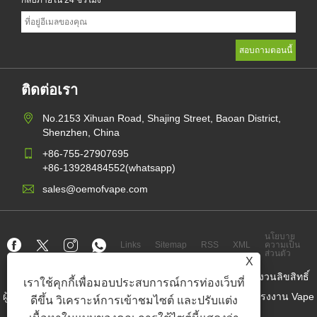
ติดต่อเรา
No.2153 Xihuan Road, Shajing Street, Baoan District,
Shenzhen, China
+86-755-27907695
+86-13928484552(whatsapp)
sales@oemofvape.com
นโยบาย
Links
Sitemap
RSS
XML
ความเป็น
ส่วนตัว
X
ลิขสิทธิ์© 2022 APLUS Precision Technology Co. , Ltd. สงวนลิขสิทธิ์
เราใช้คุกกี้เพื่อมอบประสบการณ์การท่องเว็บที่
ผู้ผลิตคาร์ทริดจ์จีน, อุปกรณ์พ็อดทดแทน, vape ที่ใช้แล้วทิ้ง, โรงงาน Vape
ดีขึ้น วิเคราะห์การเข้าชมไซต์ และปรับแต่ง
OEM, บุหรี่อิเล็กทรอนิกส์