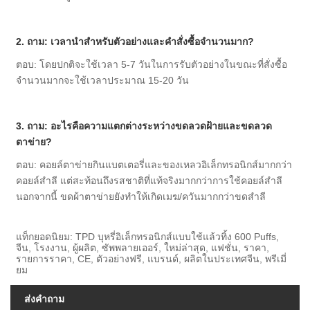
2. ถาม: เวลานำสำหรับตัวอย่างและคำสั่งซื้อจำนวนมาก?
ตอบ: โดยปกติจะใช้เวลา 5-7 วันในการรับตัวอย่างในขณะที่สั่งซื้อ
จำนวนมากจะใช้เวลาประมาณ 15-20 วัน
3. ถาม: อะไรคือความแตกต่างระหว่างขดลวดฝ้ายและขดลวด
ตาข่าย?
ตอบ: คอยล์ตาข่ายกินแบตเตอรี่และของเหลวอิเล็กทรอนิกส์มากกว่า
คอยล์สำลี แต่สะท้อนถึงรสชาติที่แท้จริงมากกว่าการใช้คอยล์สำลี
นอกจากนี้ ขดผ้าตาข่ายยังทำให้เกิดเมฆ/ควันมากกว่าขดสำลี
แท็กยอดนิยม: TPD บุหรี่อิเล็กทรอนิกส์แบบใช้แล้วทิ้ง 600 Puffs,
จีน, โรงงาน, ผู้ผลิต, ซัพพลายเออร์, ใหม่ล่าสุด, แฟชั่น, ราคา,
รายการราคา, CE, ตัวอย่างฟรี, แบรนด์, ผลิตในประเทศจีน, พรีเมี่
ยม
ส่งคำถาม