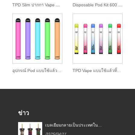
TPD Slim ปากกา Vape แบบใช้แล้วทิ้ง 350mah Battery
Disposable Pod Kit 600 พัฟ 2ml E-liquid
อุปกรณ์ Pod แบบใช้แล้วทิ้ง 0 มก. นิโคตินของ Ipure E-liquid
TPD Vape แบบใช้แล้วทิ้งพร้อมปลายหยดสี
ข่าว
กฎหมายบุหรี่อิเล็กทรอนิกส์ใน
เบลเยี
ี่
ประเทศต่าง ๆ
สหภาพยุ
2025/04/11
2025/0