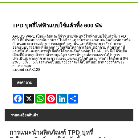
TPD บุหรี่ไฟฟ้าแบบใช้แล้วทิ้ง 600 พัฟ
APLUS VAPE เป็นผู้ผลิตและผู้จำหน่ายพัฟบุหรี่ไฟฟ้าแบบใช้แล้วทิ้ง TPD
600 ที่มีประสบการณ์มากมาย ไม่เพียงแต่สามารถออกแบบผลิตภัณฑ์ตามข้อ
กำหนดและความต้องการของลูกค้าเท่านั้น แต่บริษัทของเรายังสามารถ
ออกแบบบรรจุภัณฑ์ที่แตกต่างกันเพื่อให้ลูกค้าเลือกได้อีกด้วย ด้วยราคาที่
แข่งขันได้และคุณภาพที่เชื่อถือได้ของผลิตภัณฑ์สูบไอ APLUS จึงได้รับชื่อ
เสียงที่ดีจากลูกค้าจากทั่วทุกมุมโลก รสชาติของเหลวของเราได้รับการ
ประเมินสูงจากลูกค้าและความแข็งแรงของนิโคตินสามารถทำได้ตั้งแต่ 0%,
2%， 3%， 5% เราหวังเป็นอย่างยิ่งว่าจะได้เป็นพันธมิตรทางธุรกิจระยะ
ยาวของคุณ
แบบอย่าง:AK128
ส่งคำถาม
Facebook
X
WhatsApp
Pinterest
LinkedIn
Share
รายละเอียดสินค้า
การแนะนำผลิตภัณฑ์ TPD บุหรี่